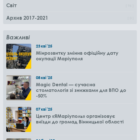
Світ
96
Архив 2017-2021
0
Важливі
23
кві
'25
Мінрозвитку змінив офіційну дату
окупації Маріуполя
08
кві
'25
Magic Dental — сучасна
стоматологія зі знижками для ВПО до
-50%
07
кві
'25
Центр «ЯМаріуполь» організовує
виїзди до громад Вінницької області