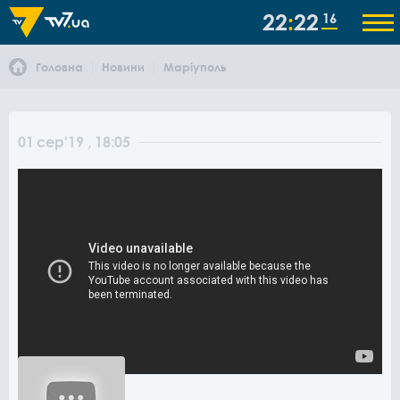
22
22
16
Головна
Новини
Маріуполь
01
сер
'19
, 18:05