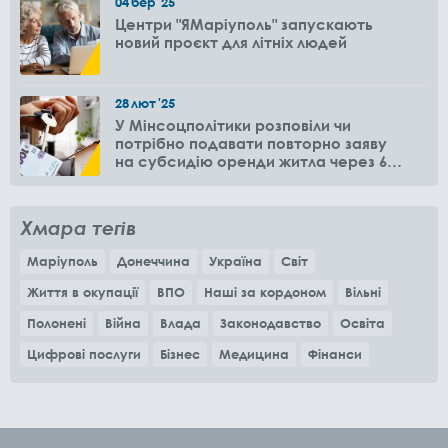
04
бер
'25
Центри "ЯМаріуполь" запускають
новий проєкт для літніх людей
28
лют
'25
У Мінсоцполітики розповіли чи
потрібно подавати повторно заяву
на субсидію оренди житла через 6
місяців
Хмара тегів
Маріуполь
Донеччина
Україна
Світ
Життя в окупації
ВПО
Наші за кордоном
Вільні
Полонені
Війна
Влада
Законодавство
Освіта
Цифрові послуги
Бізнес
Медицина
Фінанси