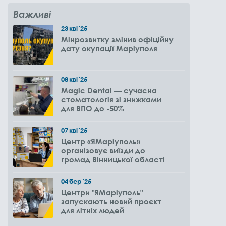
Важливі
23
кві
'25
Мінрозвитку змінив офіційну
дату окупації Маріуполя
08
кві
'25
Magic Dental — сучасна
стоматологія зі знижками
для ВПО до -50%
07
кві
'25
Центр «ЯМаріуполь»
організовує виїзди до
громад Вінницької області
04
бер
'25
Центри "ЯМаріуполь"
запускають новий проєкт
для літніх людей