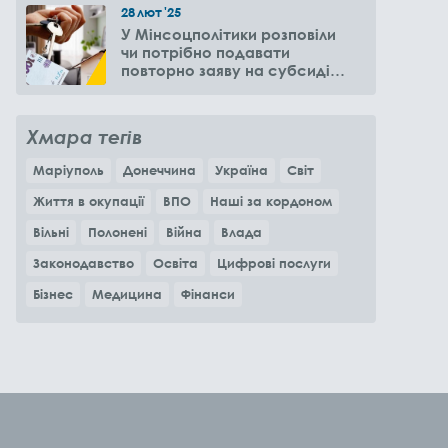
28
лют
'25
У Мінсоцполітики розповіли
чи потрібно подавати
повторно заяву на субсидію
оренди житла через 6
місяців
Хмара тегів
Маріуполь
Донеччина
Україна
Світ
Життя в окупації
ВПО
Наші за кордоном
Вільні
Полонені
Війна
Влада
Законодавство
Освіта
Цифрові послуги
Бізнес
Медицина
Фінанси