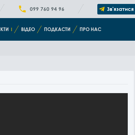
099 760 94 96
Зв'язатися
КТИ
ВІДЕО
ПОДКАСТИ
ПРО НАС