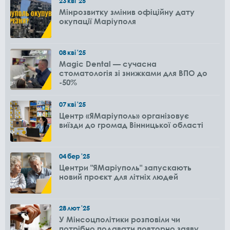
23
кві
'25
Мінрозвитку змінив офіційну дату
окупації Маріуполя
08
кві
'25
Magic Dental — сучасна
стоматологія зі знижками для ВПО до
-50%
07
кві
'25
Центр «ЯМаріуполь» організовує
виїзди до громад Вінницької області
04
бер
'25
Центри "ЯМаріуполь" запускають
новий проєкт для літніх людей
28
лют
'25
У Мінсоцполітики розповіли чи
потрібно подавати повторно заяву