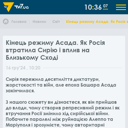
10
36
07
Головна
Новини
Світ
Кінець режиму Асада. Як Росія 
Кінець режиму Асада. Як Росія
втратила Сирію і вплив на
Близькому Сході
16
гру
'24
, 10:20
Сирія пережила десятиліття диктатури,
жорстокості та війн, але епоха Башара Асада
закінчилася.
З нашого сюжету ви дізнаєтеся, як він прийшов
до влади, чому створив репресивний режим і як
втручання Росії змінило хід сирійської війни.
Побачите паралелі між руйнацією Алеппо та
Маріуполя і зрозумієте, чому авторитарні