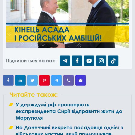
Підпишиться на нас:
Читайте також:
У держдумі рф пропонують
експрезидента Сирії відправити жити до
Маріуполя
На Донеччині викрито посадовця однієї з
військових частин, який примушував