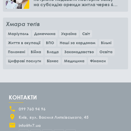
на субсидію оренди житла через 6
місяців
Хмара тегів
Маріуполь
Донеччина
Україна
Світ
Життя в окупації
ВПО
Наші за кордоном
Вільні
Полонені
Війна
Влада
Законодавство
Освіта
Цифрові послуги
Бізнес
Медицина
Фінанси
КОНТАКТИ
099 760 94 96
Київ
вул. Василя Липківського, 45
info@tv7.ua