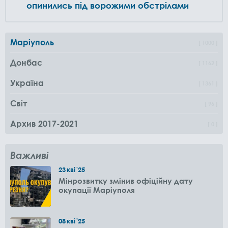
опинились під ворожими обстрілами
Маріуполь
1000
Донбас
1162
Україна
1361
Світ
96
Архив 2017-2021
0
Важливі
23
кві
'25
Мінрозвитку змінив офіційну дату
окупації Маріуполя
08
кві
'25