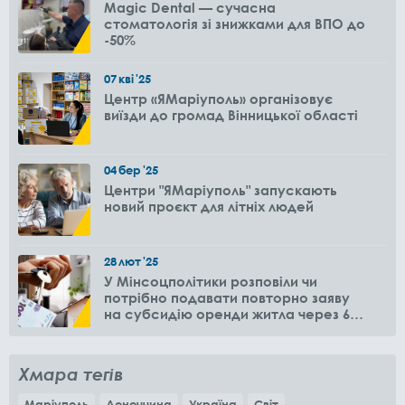
Magic Dental — сучасна
стоматологія зі знижками для ВПО до
-50%
07
кві
'25
Центр «ЯМаріуполь» організовує
виїзди до громад Вінницької області
04
бер
'25
Центри "ЯМаріуполь" запускають
новий проєкт для літніх людей
28
лют
'25
У Мінсоцполітики розповіли чи
потрібно подавати повторно заяву
на субсидію оренди житла через 6
місяців
Хмара тегів
Маріуполь
Донеччина
Україна
Світ