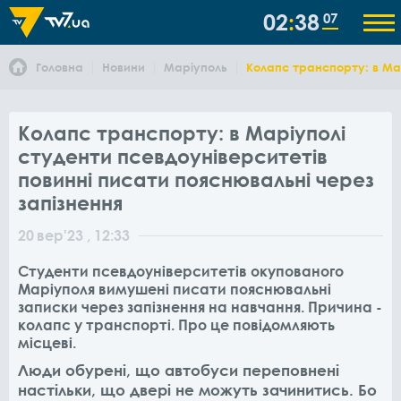
02
38
07
Головна
Новини
Маріуполь
Колапс транспорту: в Мар
Колапс транспорту: в Маріуполі
студенти псевдоуніверситетів
повинні писати пояснювальні через
запізнення
20
вер
'23
, 12:33
Студенти псевдоуніверситетів окупованого
Маріуполя вимушені писати пояснювальні
записки через запізнення на навчання. Причина -
колапс у транспорті. Про це повідомляють
місцеві.
Люди обурені, що автобуси переповнені
настільки, що двері не можуть зачинитись. Бо