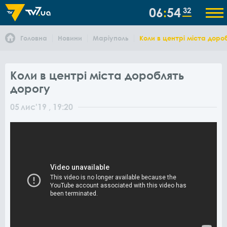
06
54
32
Головна
Новини
Маріуполь
Коли в центрі міста доро
Коли в центрі міста дороблять
дорогу
05
лис
'19
, 19:20