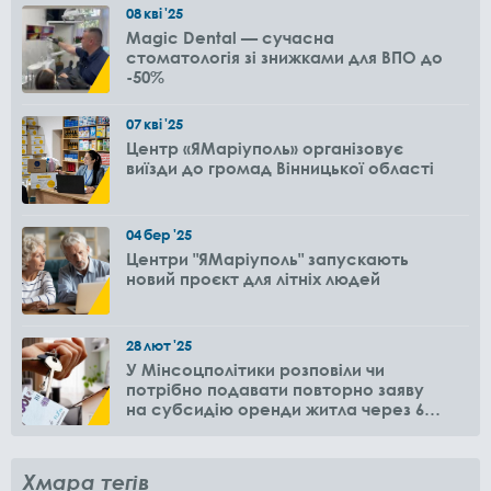
08
кві
'25
Magic Dental — сучасна
стоматологія зі знижками для ВПО до
-50%
07
кві
'25
Центр «ЯМаріуполь» організовує
виїзди до громад Вінницької області
04
бер
'25
Центри "ЯМаріуполь" запускають
новий проєкт для літніх людей
28
лют
'25
У Мінсоцполітики розповіли чи
потрібно подавати повторно заяву
на субсидію оренди житла через 6
місяців
Хмара тегів