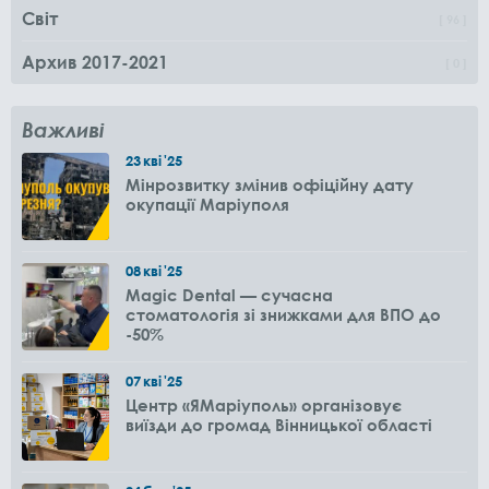
Світ
96
Архив 2017-2021
0
Важливі
23
кві
'25
Мінрозвитку змінив офіційну дату
окупації Маріуполя
08
кві
'25
Magic Dental — сучасна
стоматологія зі знижками для ВПО до
-50%
07
кві
'25
Центр «ЯМаріуполь» організовує
виїзди до громад Вінницької області