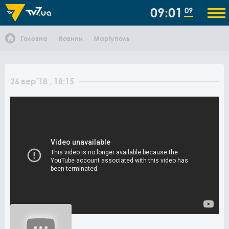
09
01
09
Головна
Новини
Маріуполь
26
вер
'18
, 18:15