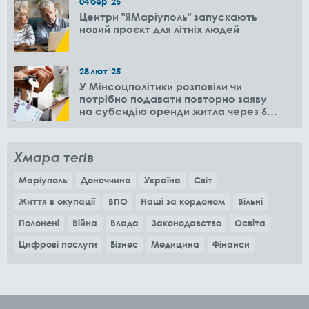
04
бер
'25
Центри "ЯМаріуполь" запускають
новий проєкт для літніх людей
28
лют
'25
У Мінсоцполітики розповіли чи
потрібно подавати повторно заяву
на субсидію оренди житла через 6
місяців
Хмара тегів
Маріуполь
Донеччина
Україна
Світ
Життя в окупації
ВПО
Наші за кордоном
Вільні
Полонені
Війна
Влада
Законодавство
Освіта
Цифрові послуги
Бізнес
Медицина
Фінанси