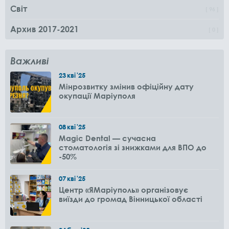
Світ
96
Архив 2017-2021
0
Важливі
23
кві
'25
Мінрозвитку змінив офіційну дату
окупації Маріуполя
08
кві
'25
Magic Dental — сучасна
стоматологія зі знижками для ВПО до
-50%
07
кві
'25
Центр «ЯМаріуполь» організовує
виїзди до громад Вінницької області