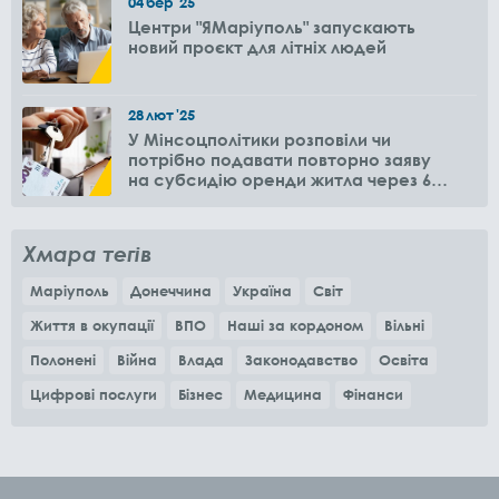
04
бер
'25
Центри "ЯМаріуполь" запускають
новий проєкт для літніх людей
28
лют
'25
У Мінсоцполітики розповіли чи
потрібно подавати повторно заяву
на субсидію оренди житла через 6
місяців
Хмара тегів
Маріуполь
Донеччина
Україна
Світ
Життя в окупації
ВПО
Наші за кордоном
Вільні
Полонені
Війна
Влада
Законодавство
Освіта
Цифрові послуги
Бізнес
Медицина
Фінанси