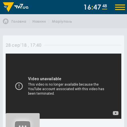
16
47
48
Головна
Новини
Маріуполь
28
сер
'18
, 17:40