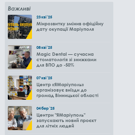
Важливі
23
кві
'25
Мінрозвитку змінив офіційну
дату окупації Маріуполя
08
кві
'25
Magic Dental — сучасна
стоматологія зі знижками
для ВПО до -50%
07
кві
'25
Центр «ЯМаріуполь»
організовує виїзди до
громад Вінницької області
04
бер
'25
Центри "ЯМаріуполь"
запускають новий проєкт
для літніх людей