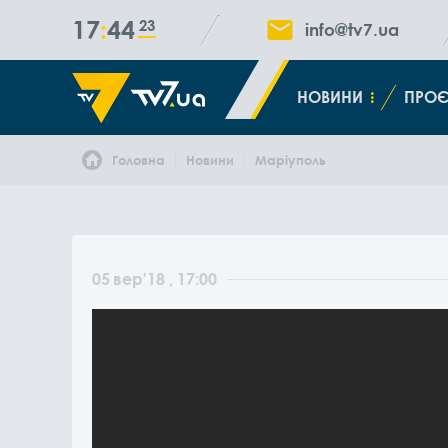
17
44
24
info@tv7.ua
НОВИНИ
ПРОЄ
Головна
Новини
Маріуполь
05
вер
'18
, 17:00