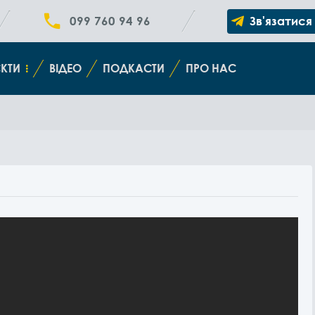
099 760 94 96
Зв'язатися
КТИ
ВІДЕО
ПОДКАСТИ
ПРО НАС