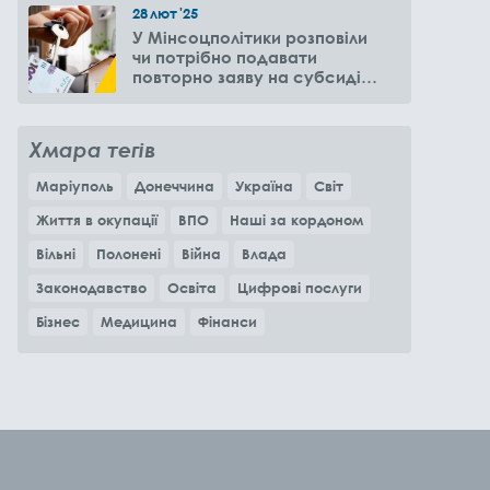
28
лют
'25
У Мінсоцполітики розповіли
чи потрібно подавати
повторно заяву на субсидію
оренди житла через 6
місяців
Хмара тегів
Маріуполь
Донеччина
Україна
Світ
Життя в окупації
ВПО
Наші за кордоном
Вільні
Полонені
Війна
Влада
Законодавство
Освіта
Цифрові послуги
Бізнес
Медицина
Фінанси