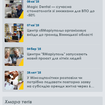
08
кві
'25
Magic Dental — сучасна
стоматологія зі знижками для ВПО до
-50%
07
кві
'25
Центр «ЯМаріуполь» організовує
виїзди до громад Вінницької області
04
бер
'25
Центри "ЯМаріуполь" запускають
новий проєкт для літніх людей
28
лют
'25
У Мінсоцполітики розповіли чи
потрібно подавати повторно заяву
на субсидію оренди житла через 6
місяців
Хмара тегів