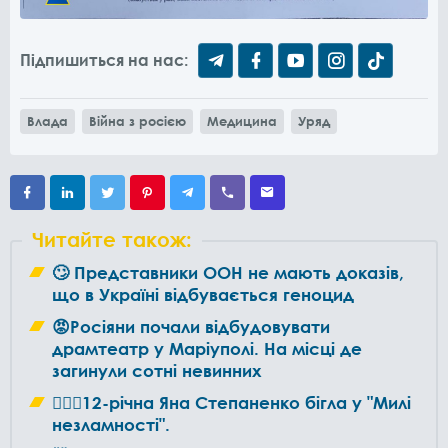
Підпишиться на нас:
Влада
Війна з росією
Медицина
Уряд
Читайте також:
🙄 Представники ООН не мають доказів,
що в Україні відбувається геноцид
😡Росіяни почали відбудовувати
драмтеатр у Маріуполі. На місці де
загинули сотні невинних
❤️‍🏃‍♀️12-річна Яна Степаненко бігла у "Милі
незламності".