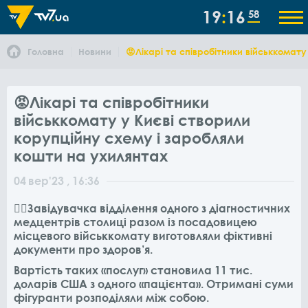
19
16
58
Головна
Новини
😡Лікарі та співробітники військкомат
😡Лікарі та співробітники
військкомату у Києві створили
корупційну схему і заробляли
кошти на ухилянтах
04
вер
'23
, 16:36
✍🏻Завідувачка відділення одного з діагностичних
медцентрів столиці разом із посадовицею
місцевого військкомату виготовляли фіктивні
документи про здоров’я.
Вартість таких «послуг» становила 11 тис.
доларів США з одного «пацієнта». Отримані суми
фігуранти розподіляли між собою.