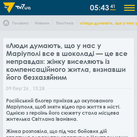
05
43
41
Головна
Новини
Політика
«Люди думають, що у нас у
«Люди думають, що у нас у
Маріуполі все в шоколаді — це все
неправда»: жінку виселяють із
компенсаційного житла, визнавши
його безхазяйним
09
бер
'26
, 15:28
Російський блогер приїхав до окупованого
Маріуполя, щоб зняти відео про життя в місті.
Однією з героїнь його сюжету стала місцева
жителька Світлана Іванівна.
Жінка розповіла, що під час бойових дій