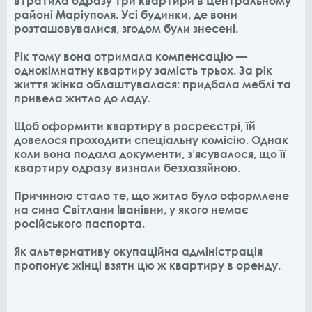
втратила одразу три квартири в Центральному
районі Маріуполя. Усі будинки, де вони
розташовувалися, згодом були знесені.
Рік тому вона отримала компенсацію —
однокімнатну квартиру замість трьох. За рік
життя жінка облаштувалася: придбала меблі та
привела житло до ладу.
Щоб оформити квартиру в росреєстрі, їй
довелося проходити спеціальну комісію. Однак
коли вона подала документи, з’ясувалося, що її
квартиру одразу визнали безхазяйною.
Причиною стало те, що житло було оформлене
на сина Світлани Іванівни, у якого немає
російського паспорта.
Як альтернативу окупаційна адміністрація
пропонує жінці взяти цю ж квартиру в оренду.