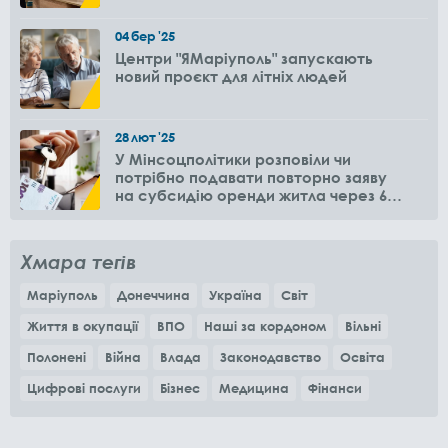
04
бер
'25
Центри "ЯМаріуполь" запускають
новий проєкт для літніх людей
28
лют
'25
У Мінсоцполітики розповіли чи
потрібно подавати повторно заяву
на субсидію оренди житла через 6
місяців
Хмара тегів
Маріуполь
Донеччина
Україна
Світ
Життя в окупації
ВПО
Наші за кордоном
Вільні
Полонені
Війна
Влада
Законодавство
Освіта
Цифрові послуги
Бізнес
Медицина
Фінанси