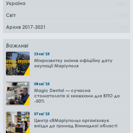
Україна
1361
Світ
96
Архив 2017-2021
0
Важливі
23
кві
'25
Мінрозвитку змінив офіційну дату
окупації Маріуполя
08
кві
'25
Magic Dental — сучасна
стоматологія зі знижками для ВПО до
-50%
07
кві
'25
Центр «ЯМаріуполь» організовує
виїзди до громад Вінницької області