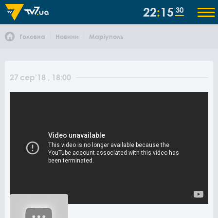
22
15
30
Головна
Новини
Маріуполь
27
сер
'18
, 18:00