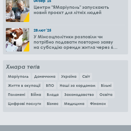
04
бер
'25
Центри "ЯМаріуполь" запускають
новий проєкт для літніх людей
28
лют
'25
У Мінсоцполітики розповіли чи
потрібно подавати повторно заяву
на субсидію оренди житла через 6
місяців
Хмара тегів
Маріуполь
Донеччина
Україна
Світ
Життя в окупації
ВПО
Наші за кордоном
Вільні
Полонені
Війна
Влада
Законодавство
Освіта
Цифрові послуги
Бізнес
Медицина
Фінанси