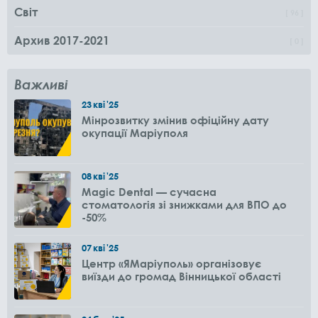
Світ
96
Архив 2017-2021
0
Важливі
23
кві
'25
Мінрозвитку змінив офіційну дату
окупації Маріуполя
08
кві
'25
Magic Dental — сучасна
стоматологія зі знижками для ВПО до
-50%
07
кві
'25
Центр «ЯМаріуполь» організовує
виїзди до громад Вінницької області