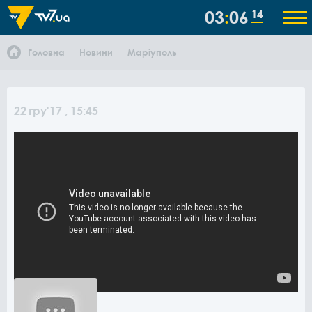
03
06
14
Головна
Новини
Маріуполь
22
гру
'17
, 15:45