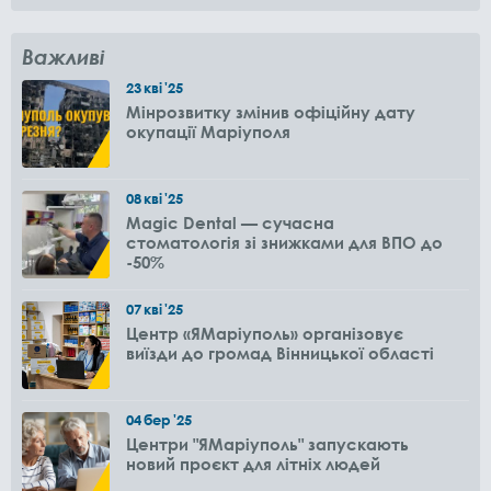
Важливі
23
кві
'25
Мінрозвитку змінив офіційну дату
окупації Маріуполя
08
кві
'25
Magic Dental — сучасна
стоматологія зі знижками для ВПО до
-50%
07
кві
'25
Центр «ЯМаріуполь» організовує
виїзди до громад Вінницької області
04
бер
'25
Центри "ЯМаріуполь" запускають
новий проєкт для літніх людей