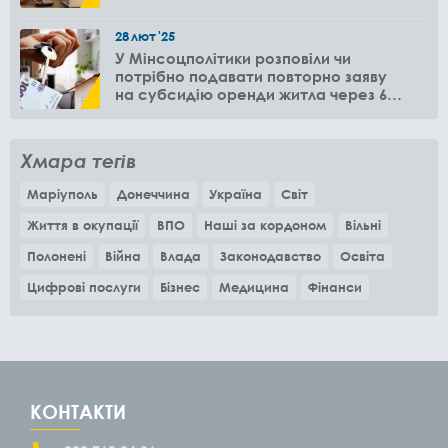
28
лют
'25
У Мінсоцполітики розповіли чи
потрібно подавати повторно заяву
на субсидію оренди житла через 6
місяців
Хмара тегів
Маріуполь
Донеччина
Україна
Світ
Життя в окупації
ВПО
Наші за кордоном
Вільні
Полонені
Війна
Влада
Законодавство
Освіта
Цифрові послуги
Бізнес
Медицина
Фінанси
КОНТАКТИ