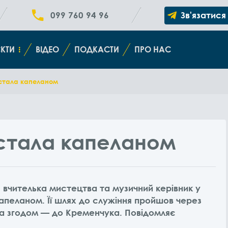
099 760 94 96
Зв'язатися
КТИ
ВІДЕО
ПОДКАСТИ
ПРО НАС
стала капеланом
стала капеланом
 вчителька мистецтва та музичний керівник у
апеланом. Її шлях до служіння пройшов через
, а згодом — до Кременчука. Повідомляє