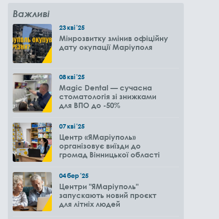
Важливі
23
кві
'25
Мінрозвитку змінив офіційну
дату окупації Маріуполя
08
кві
'25
Magic Dental — сучасна
стоматологія зі знижками
для ВПО до -50%
07
кві
'25
Центр «ЯМаріуполь»
організовує виїзди до
громад Вінницької області
04
бер
'25
Центри "ЯМаріуполь"
запускають новий проєкт
для літніх людей