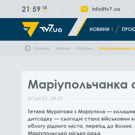
21
59
18
info@tv7.ua
НОВИНИ
ПРОЄ
Головна
Новини
Україна
Маріупольчанка 
Маріупольчанка 
07
кві
'25
, 09:27
Тетяна Муратова з Маріуполя — колишня
дитсадку — сьогодні стала військовим к
облогу рідного міста, переїзд до Волині
Маріупольська міська рада.