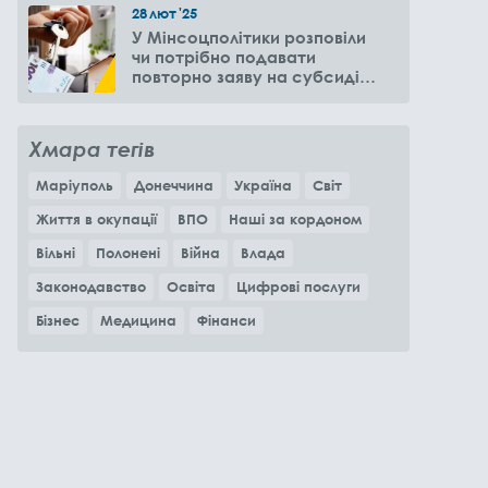
28
лют
'25
У Мінсоцполітики розповіли
чи потрібно подавати
повторно заяву на субсидію
оренди житла через 6
місяців
Хмара тегів
Маріуполь
Донеччина
Україна
Світ
Життя в окупації
ВПО
Наші за кордоном
Вільні
Полонені
Війна
Влада
Законодавство
Освіта
Цифрові послуги
Бізнес
Медицина
Фінанси