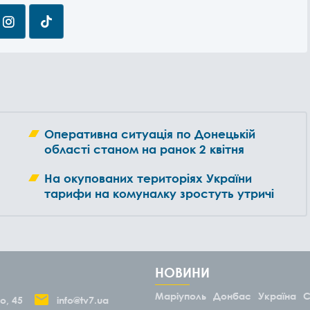
Оперативна ситуація по Донецькій
області станом на ранок 2 квітня
На окупованих територіях України
тарифи на комуналку зростуть утричі
НОВИНИ
Маріуполь
Донбас
Україна
С
о, 45
info@tv7.ua