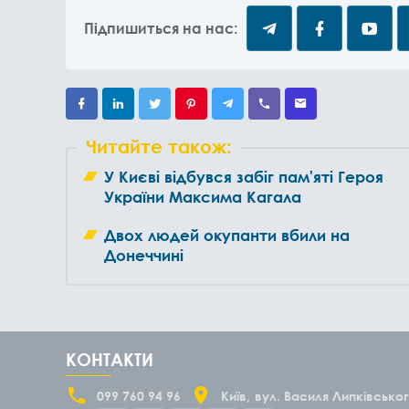
Підпишиться на нас:
Читайте також:
У Києві відбувся забіг пам'яті Героя
України Максима Кагала
Двох людей окупанти вбили на
Донеччині
КОНТАКТИ
099 760 94 96
Київ
вул. Василя Липківськог