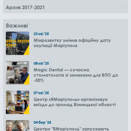
Архив 2017-2021
0
Важливі
23
кві
'25
Мінрозвитку змінив офіційну дату
окупації Маріуполя
08
кві
'25
Magic Dental — сучасна
стоматологія зі знижками для ВПО до
-50%
07
кві
'25
Центр «ЯМаріуполь» організовує
виїзди до громад Вінницької області
04
бер
'25
Центри "ЯМаріуполь" запускають