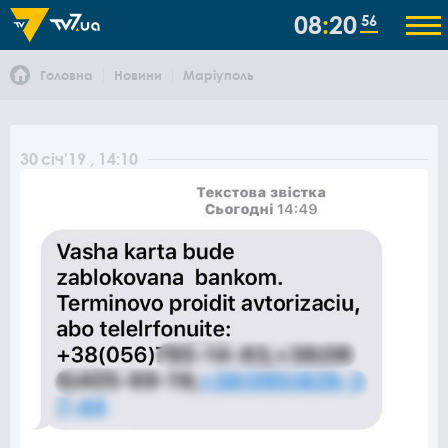
08
20
56
Головна
Новини
Маріуполь
30
січ
'19
, 14:10