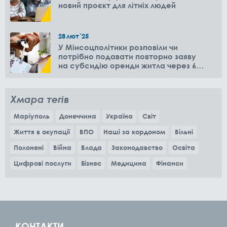
новий проєкт для літніх людей
28
лют
'25
У Мінсоцполітики розповіли чи
потрібно подавати повторно заяву
на субсидію оренди житла через 6
місяців
Хмара тегів
Маріуполь
Донеччина
Україна
Світ
Життя в окупації
ВПО
Наші за кордоном
Вільні
Полонені
Війна
Влада
Законодавство
Освіта
Цифрові послуги
Бізнес
Медицина
Фінанси
КОНТАКТИ