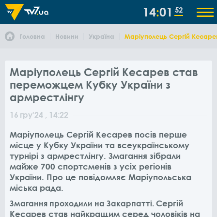
14
01
52
Головна
Новини
Україна
Маріуполець Сергій Кесаре
Маріуполець Сергій Кесарев став
переможцем Кубку України з
армрестлінгу
16
гру
'24
, 14:22
Маріуполець Сергій Кесарев посів перше
місце у Кубку України та всеукраїнському
турнірі з армрестлінгу. Змагання зібрали
майже 700 спортсменів з усіх регіонів
України. Про це повідомляє Маріупольська
міська рада.
Сергій
Змагання проходили на Закарпатті.
Кесарев став найкращим серед чоловіків на