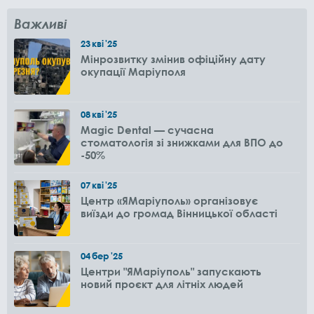
Важливі
23
кві
'25
Мінрозвитку змінив офіційну дату
окупації Маріуполя
08
кві
'25
Magic Dental — сучасна
стоматологія зі знижками для ВПО до
-50%
07
кві
'25
Центр «ЯМаріуполь» організовує
виїзди до громад Вінницької області
04
бер
'25
Центри "ЯМаріуполь" запускають
новий проєкт для літніх людей