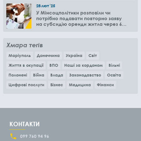
28
лют
'25
У Мінсоцполітики розповіли чи
потрібно подавати повторно заяву
на субсидію оренди житла через 6
місяців
Хмара тегів
Маріуполь
Донеччина
Україна
Світ
Життя в окупації
ВПО
Наші за кордоном
Вільні
Полонені
Війна
Влада
Законодавство
Освіта
Цифрові послуги
Бізнес
Медицина
Фінанси
КОНТАКТИ
099 760 94 96