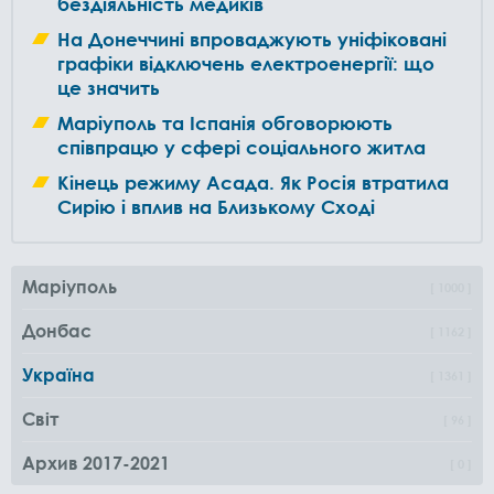
бездіяльність медиків
На Донеччині впроваджують уніфіковані
графіки відключень електроенергії: що
це значить
Маріуполь та Іспанія обговорюють
співпрацю у сфері соціального житла
Кінець режиму Асада. Як Росія втратила
Сирію і вплив на Близькому Сході
Маріуполь
1000
Донбас
1162
Україна
1361
Світ
96
Архив 2017-2021
0