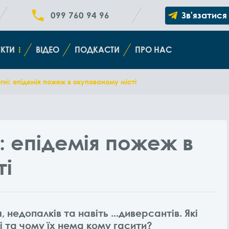
099 760 94 96
Зв'язатися
КТИ
ВІДЕО
ПОДКАСТИ
ПРО НАС
гні: епідемія пожеж в окупованому місті
і: епідемія пожеж в
ті
, недопалків та навіть ...диверсантів. Які
 та чому їх нема кому гасити?