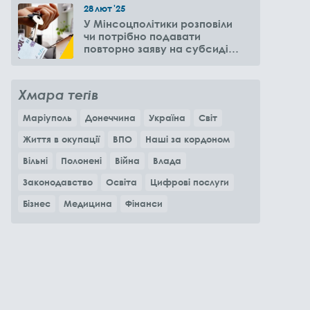
28
лют
'25
У Мінсоцполітики розповіли
чи потрібно подавати
повторно заяву на субсидію
оренди житла через 6
місяців
Хмара тегів
Маріуполь
Донеччина
Україна
Світ
Життя в окупації
ВПО
Наші за кордоном
Вільні
Полонені
Війна
Влада
Законодавство
Освіта
Цифрові послуги
Бізнес
Медицина
Фінанси