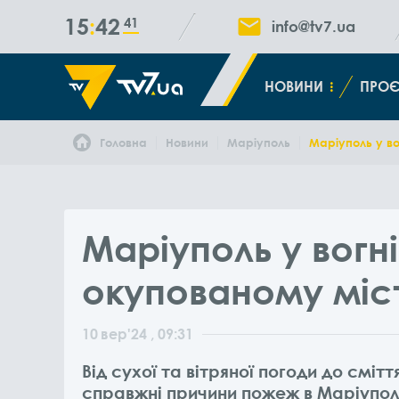
15
42
41
info@tv7.ua
НОВИНИ
ПРОЄ
Головна
Новини
Маріуполь
Маріуполь у во
Маріуполь у вогн
окупованому міс
10
вер
'24
, 09:31
Від сухої та вітряної погоди до сміття
справжні причини пожеж в Маріуполі