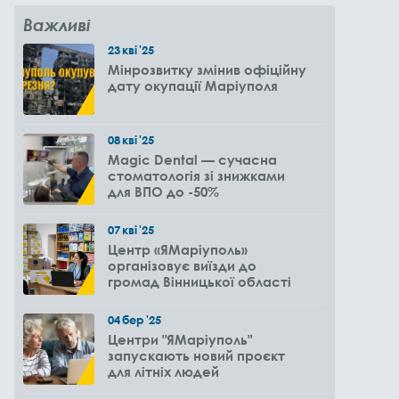
Важливі
23
кві
'25
Мінрозвитку змінив офіційну
дату окупації Маріуполя
08
кві
'25
Magic Dental — сучасна
стоматологія зі знижками
для ВПО до -50%
07
кві
'25
Центр «ЯМаріуполь»
організовує виїзди до
громад Вінницької області
04
бер
'25
Центри "ЯМаріуполь"
запускають новий проєкт
для літніх людей