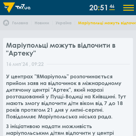
20
51
46
Головна
Новини
Україна
Маріупольці можуть відпочи
Маріупольці можуть відпочити в
"Артеку"
16
лип
'24
, 09:22
У центрах "ЯМаріуполь" розпочинається
прийом заяв на відпочинок в міжнародному
дитячому центрі "Артек", який наразі
розташований у Пущі-Водиці на Київщині. Тут
мають змогу відпочити діти віком від 7 до 18
років протягом 21 дня у липні-серпні.
Повідомляє Маріупольська міська рада.
З ініціативою надати можливість
маріупольським дітям відпочити у центрі