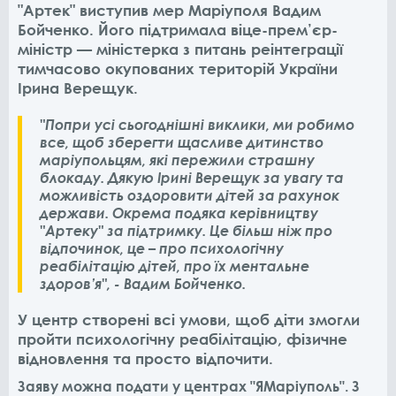
"Артек" виступив мер Маріуполя Вадим
Бойченко. Його підтримала віце-прем’єр-
міністр — міністерка з питань реінтеграції
тимчасово окупованих територій України
Ірина Верещук.
"Попри усі сьогоднішні виклики, ми робимо
все, щоб зберегти щасливе дитинство
маріупольцям, які пережили страшну
блокаду. Дякую Ірині Верещук за увагу та
можливість оздоровити дітей за рахунок
держави. Окрема подяка керівництву
"Артеку" за підтримку. Це більш ніж про
відпочинок, це – про психологічну
реабілітацію дітей, про їх ментальне
здоров’я", - Вадим Бойченко.
У центр створені всі умови, щоб діти змогли
пройти психологічну реабілітацію, фізичне
відновлення та просто відпочити.
Заяву можна подати у центрах "ЯМаріуполь". З