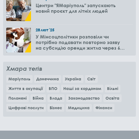
Центри "ЯМаріуполь" запускають
новий проєкт для літніх людей
28
лют
'25
У Мінсоцполітики розповіли чи
потрібно подавати повторно заяву
на субсидію оренди житла через 6
місяців
Хмара тегів
Маріуполь
Донеччина
Україна
Світ
Життя в окупації
ВПО
Наші за кордоном
Вільні
Полонені
Війна
Влада
Законодавство
Освіта
Цифрові послуги
Бізнес
Медицина
Фінанси