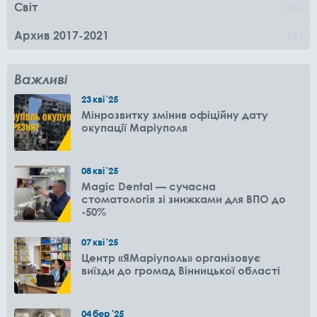
Світ
96
Архив 2017-2021
0
Важливі
23
кві
'25
Мінрозвитку змінив офіційну дату
окупації Маріуполя
08
кві
'25
Magic Dental — сучасна
стоматологія зі знижками для ВПО до
-50%
07
кві
'25
Центр «ЯМаріуполь» організовує
виїзди до громад Вінницької області
04
бер
'25