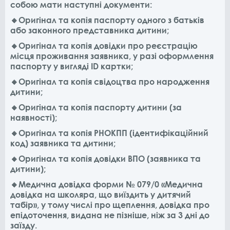
собою мати наступні документи:
🔸Оригінал та копія паспорту одного з батьків
або законного представника дитини;
🔸Оригінал та копія довідки про реєстрацію
місця проживання заявника, у разі оформлення
паспорту у вигляді ID картки;
🔸Оригінал та копія свідоцтва про народження
дитини;
🔸Оригінал та копія паспорту дитини (за
наявності);
🔸Оригінал та копія РНОКПП (ідентифікаційний
код) заявника та дитини;
🔸Оригінал та копія довідки ВПО (заявника та
дитини);
🔸Медична довідка форми № 079/0 «Медична
довідка на школяра, що виїздить у дитячий
табір», у тому числі про щеплення, довідка про
епідоточення, видана не пізніше, ніж за 3 дні до
заїзду.