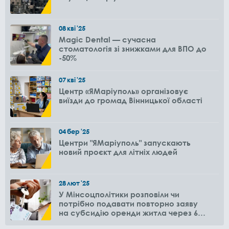
08
кві
'25
Magic Dental — сучасна
стоматологія зі знижками для ВПО до
-50%
07
кві
'25
Центр «ЯМаріуполь» організовує
виїзди до громад Вінницької області
04
бер
'25
Центри "ЯМаріуполь" запускають
новий проєкт для літніх людей
28
лют
'25
У Мінсоцполітики розповіли чи
потрібно подавати повторно заяву
на субсидію оренди житла через 6
місяців