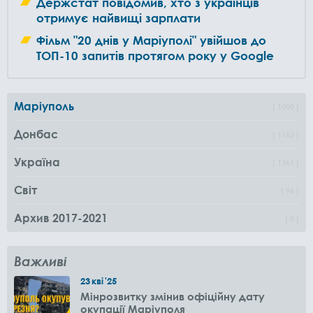
Держстат повідомив, хто з українців
отримує найвищі зарплати
Фільм "20 днів у Маріуполі" увійшов до
ТОП-10 запитів протягом року у Google
Маріуполь
1000
Донбас
1162
Україна
1361
Світ
96
Архив 2017-2021
0
Важливі
23
кві
'25
Мінрозвитку змінив офіційну дату
окупації Маріуполя