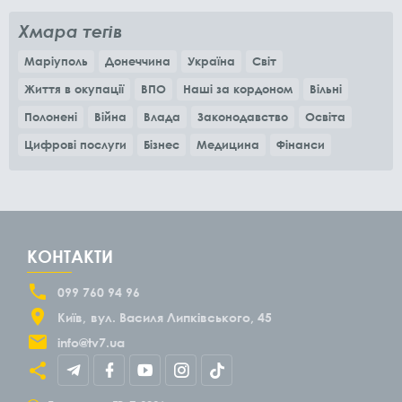
Хмара тегів
Маріуполь
Донеччина
Україна
Світ
Життя в окупації
ВПО
Наші за кордоном
Вільні
Полонені
Війна
Влада
Законодавство
Освіта
Цифрові послуги
Бізнес
Медицина
Фінанси
КОНТАКТИ
099 760 94 96
Київ
вул. Василя Липківського, 45
info@tv7.ua