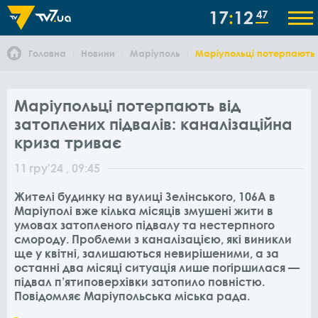
17
12
47
Головна
Новини
Маріуполь
Маріупольці потерпають в
Маріупольці потерпають від
затоплених підвалів: каналізаційна
криза триває
11
гру
'24
, 09:45
Жителі будинку на вулиці Зелінського, 106А в
Маріуполі вже кілька місяців змушені жити в
умовах затопленого підвалу та нестерпного
смороду. Проблеми з каналізацією, які виникли
ще у квітні, залишаються невирішеними, а за
останні два місяці ситуація лише погіршилася —
підвал п’ятиповерхівки затопило повністю.
Повідомляє Маріупольська міська рада.