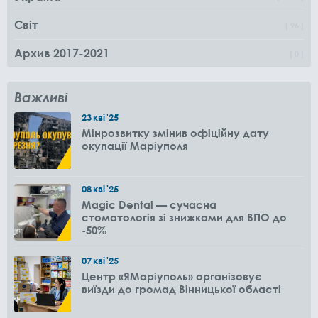
Світ
96
Архив 2017-2021
0
Важливі
23
кві
'25
Мінрозвитку змінив офіційну дату
окупації Маріуполя
08
кві
'25
Magic Dental — сучасна
стоматологія зі знижками для ВПО до
-50%
07
кві
'25
Центр «ЯМаріуполь» організовує
виїзди до громад Вінницької області