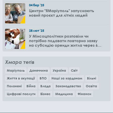
04
бер
'25
Центри "ЯМаріуполь" запускають
новий проєкт для літніх людей
28
лют
'25
У Мінсоцполітики розповіли чи
потрібно подавати повторно заяву
на субсидію оренди житла через 6
місяців
Хмара тегів
Маріуполь
Донеччина
Україна
Світ
Життя в окупації
ВПО
Наші за кордоном
Вільні
Полонені
Війна
Влада
Законодавство
Освіта
Цифрові послуги
Бізнес
Медицина
Фінанси