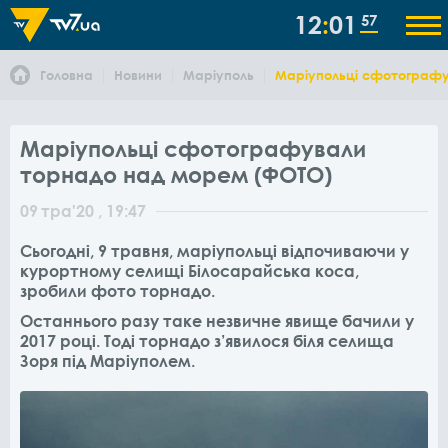
12
01
57
Головна
Новини
Маріуполь
Маріупольці сфотографу
Маріупольці сфотографували
торнадо над морем (ФОТО)
09
тра
'20
, 19:47
Сьогодні, 9 травня, маріупольці відпочиваючи у
курортному селищі Білосарайська коса,
зробили фото торнадо.
Останнього разу таке незвичне явище бачили у
2017 році. Тоді торнадо з’явилося біля селища
Зоря під Маріуполем.