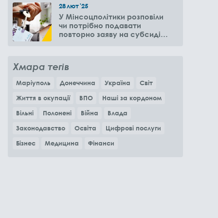
28
лют
'25
У Мінсоцполітики розповіли
чи потрібно подавати
повторно заяву на субсидію
оренди житла через 6
місяців
Хмара тегів
Маріуполь
Донеччина
Україна
Світ
Життя в окупації
ВПО
Наші за кордоном
Вільні
Полонені
Війна
Влада
Законодавство
Освіта
Цифрові послуги
Бізнес
Медицина
Фінанси