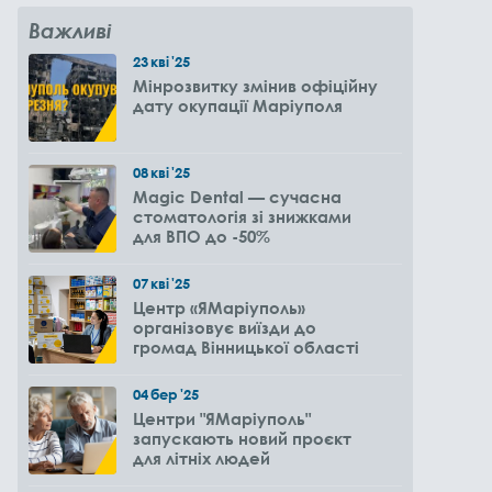
Важливі
23
кві
'25
Мінрозвитку змінив офіційну
дату окупації Маріуполя
08
кві
'25
Magic Dental — сучасна
стоматологія зі знижками
для ВПО до -50%
07
кві
'25
Центр «ЯМаріуполь»
організовує виїзди до
громад Вінницької області
04
бер
'25
Центри "ЯМаріуполь"
запускають новий проєкт
для літніх людей