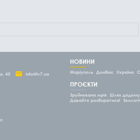
НОВИНИ
Маріуполь
Донбас
Україна
С
о, 45
info@tv7.ua
ПРОЄКТИ
Зруйнована мрія
Шлях додому
Давайте розбиратися!
Екологі
ас