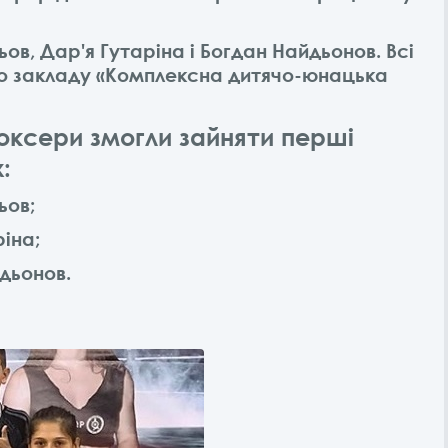
в, Дар'я Гутаріна і Богдан Найдьонов. Всі
о закладу «Комплексна дитячо-юнацька
боксери змогли зайняти перші
:
ьов;
ріна;
йдьонов.