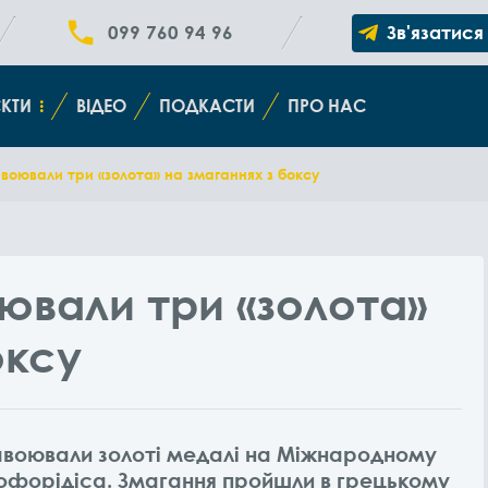
099 760 94 96
Зв'язатися
КТИ
ВІДЕО
ПОДКАСТИ
ПРО НАС
воювали три «золота» на змаганнях з боксу
ювали три «золота»
оксу
авоювали золоті медалі на Міжнародному
стофорідіса. Змагання пройшли в грецькому