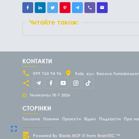
Читайте також:
КОНТАКТИ
099 760 94 96
Київ
вул. Василя Липківськог
©
Телеканал ТВ-7
2026
СТОРІНКИ
Головна
Новини
Проєкти
Відео
Подкасти
Про н
Powered By
Blade.MSP ®
from
BrainTEC ™