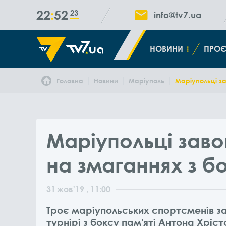
22
52
24
info@tv7.ua
НОВИНИ
ПРОЄ
Головна
Новини
Маріуполь
Маріупольці за
Маріупольці заво
на змаганнях з б
31
жов
'19
, 11:00
Троє маріупольських спортсменів з
турнірі з боксу пам'яті Антона Хрі