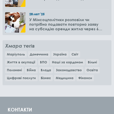
28
лют
'25
У Мінсоцполітики розповіли чи
потрібно подавати повторно заяву
на субсидію оренди житла через 6
місяців
Хмара тегів
Маріуполь
Донеччина
Україна
Світ
Життя в окупації
ВПО
Наші за кордоном
Вільні
Полонені
Війна
Влада
Законодавство
Освіта
Цифрові послуги
Бізнес
Медицина
Фінанси
КОНТАКТИ