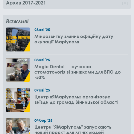
Архив 2017-2021
0
Важливі
23
кві
'25
Мінрозвитку змінив офіційну дату
окупації Маріуполя
08
кві
'25
Magic Dental — сучасна
стоматологія зі знижками для ВПО до
-50%
07
кві
'25
Центр «ЯМаріуполь» організовує
виїзди до громад Вінницької області
04
бер
'25
Центри "ЯМаріуполь" запускають
новий проєкт для літніх людей