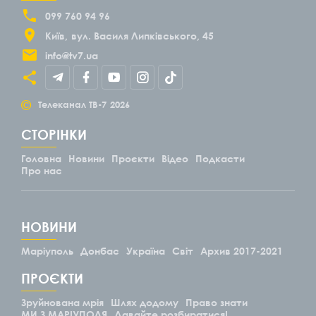
099 760 94 96
Київ
вул. Василя Липківського, 45
info@tv7.ua
©
Телеканал ТВ-7
2026
СТОРІНКИ
Головна
Новини
Проєкти
Відео
Подкасти
Про нас
НОВИНИ
Маріуполь
Донбас
Україна
Світ
Архив 2017-2021
ПРОЄКТИ
Зруйнована мрія
Шлях додому
Право знати
МИ З МАРІУПОЛЯ
Давайте розбиратися!