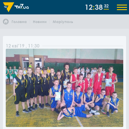
12
38
32
Головна
Новини
Маріуполь
12
кві
'19
, 11:30