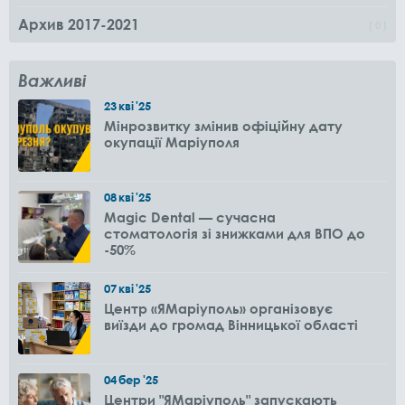
Архив 2017-2021
0
Важливі
23
кві
'25
Мінрозвитку змінив офіційну дату
окупації Маріуполя
08
кві
'25
Magic Dental — сучасна
стоматологія зі знижками для ВПО до
-50%
07
кві
'25
Центр «ЯМаріуполь» організовує
виїзди до громад Вінницької області
04
бер
'25
Центри "ЯМаріуполь" запускають