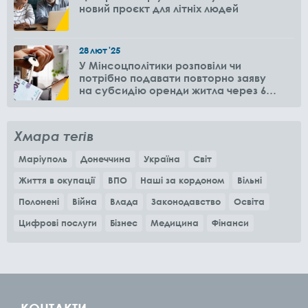
новий проєкт для літніх людей
28
лют
'25
У Мінсоцполітики розповіли чи
потрібно подавати повторно заяву
на субсидію оренди житла через 6
місяців
Хмара тегів
Маріуполь
Донеччина
Україна
Світ
Життя в окупації
ВПО
Наші за кордоном
Вільні
Полонені
Війна
Влада
Законодавство
Освіта
Цифрові послуги
Бізнес
Медицина
Фінанси