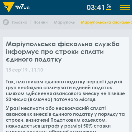
03
41
56
Головна
Новини
Маріуполь
Маріупольська фіскальна
Маріупольська фіскальна служба
інформує про строки сплати
єдиного податку
15
сер
'19
, 11:10
Так, платникам єдиного податку першої і другої
груп необхідно сплачувати єдиний податок
шляхом здійснення авансового внеску не пізніше
20 числа (включно) поточного місяця.
У разі несплати або несвоєчасній сплаті
авансових внесків єдиного податку у порядку та
строки, визначені Податковим кодексом,
накладається штраф у розмірі 50% ставки
єдиного податку, обраної платником.