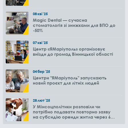
08
кві
'25
Magic Dental — сучасна
стоматологія зі знижками для ВПО до
-50%
07
кві
'25
Центр «ЯМаріуполь» організовує
виїзди до громад Вінницької області
04
бер
'25
Центри "ЯМаріуполь" запускають
новий проєкт для літніх людей
28
лют
'25
У Мінсоцполітики розповіли чи
потрібно подавати повторно заяву
на субсидію оренди житла через 6
місяців