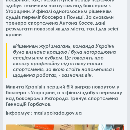
здобув технічним нокаутом над боксером з
Угорщини. У фіналі одноголосним рішенням
суддів переміг боксера з Польщі. За словами
тренера спортсмена Антона Коссе, дані
результати показові як для міста, так і для всієї
країни.
«Рішенням журі змагань, команда України
була визнана кращою і була нагороджена
спеціальним кубком. Це говорить про
високу професійну підготовку наших
спортсменів, за якою стоїть наполеглива і
щоденна робота», - зазначив він.
Микита Крапівін перший бій виграв нокаутом у
боксера з Угорщини, а в фіналі здобув перемогу
над боксером з Ужгорода. Тренує спортсмена
Геннадій Горбачов.
Інформує : mariupolrada.gov.ua