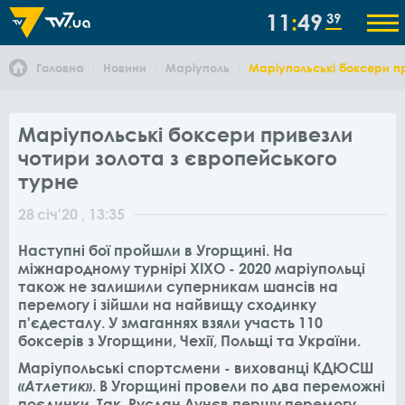
11
49
39
Головна
Новини
Маріуполь
Маріупольські боксери п
Маріупольські боксери привезли
чотири золота з європейського
турне
28
січ
'20
, 13:35
Наступні бої пройшли в Угорщині. На
міжнародному турнірі XIXO - 2020 маріупольці
також не залишили суперникам шансів на
перемогу і зійшли на найвищу сходинку
п'єдесталу. У змаганнях взяли участь
110
боксерів
з Угорщини, Чехії, Польщі та України.
Маріупольські спортсмени - вихованці КДЮСШ
«Атлетик»
. В Угорщині провели по два переможні
поєдинки. Так, Руслан Лунєв першу перемогу