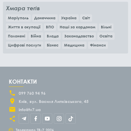
Хмара тегів
Маріуполь
Донеччина
Україна
Світ
Життя в окупації
ВПО
Наші за кордоном
Вільні
Полонені
Війна
Влада
Законодавство
Освіта
Цифрові послуги
Бізнес
Медицина
Фінанси
КОНТАКТИ
099 760 94 96
Київ
вул. Василя Липківського, 45
info@tv7.ua
©
Телеканал ТВ-7
2026