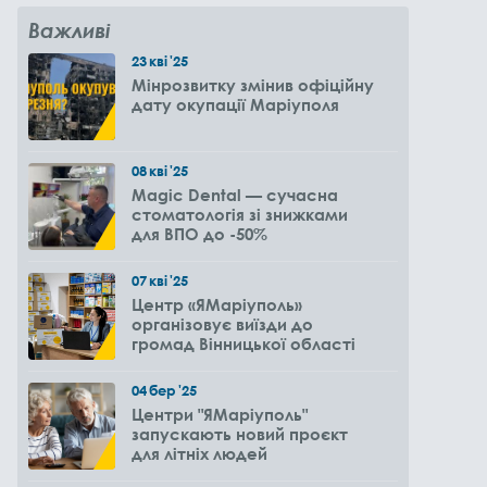
Важливі
23
кві
'25
Мінрозвитку змінив офіційну
дату окупації Маріуполя
08
кві
'25
Magic Dental — сучасна
стоматологія зі знижками
для ВПО до -50%
07
кві
'25
Центр «ЯМаріуполь»
організовує виїзди до
громад Вінницької області
04
бер
'25
Центри "ЯМаріуполь"
запускають новий проєкт
для літніх людей