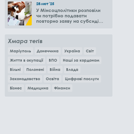
28
лют
'25
У Мінсоцполітики розповіли
чи потрібно подавати
повторно заяву на субсидію
оренди житла через 6
місяців
Хмара тегів
Маріуполь
Донеччина
Україна
Світ
Життя в окупації
ВПО
Наші за кордоном
Вільні
Полонені
Війна
Влада
Законодавство
Освіта
Цифрові послуги
Бізнес
Медицина
Фінанси