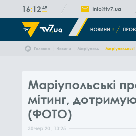
16
12
51
info@tv7.ua
НОВИНИ
ПРОЄ
Головна
Новини
Маріуполь
Маріупольські
Маріупольські п
мітинг, дотримую
(ФОТО)
30
чер
'20
, 13:25