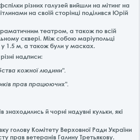
фспілки різних галузей вийшли на мітинг на
ітлинами на своїй сторінці поділився Юрій
Драматичним театром, а також по всій
льному сквері. Між собою маріупольці
у 1.5 м, а також були у масках.
різні надписи:
ства кожної людини".
иків прав працюючих".
в знаходились й чорні надувні кульки, які
вку голову Комітету Верховної Ради України
исту прав ветеранів Галину Третьякову.