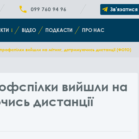
099 760 94 96
Зв'язатися
КТИ
ВІДЕО
ПОДКАСТИ
ПРО НАС
 профспілки вийшли на мітинг, дотримуючись дистанції (ФОТО)
рофспілки вийшли на
чись дистанції