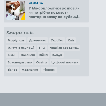
28
лют
'25
У Мінсоцполітики розповіли
чи потрібно подавати
повторно заяву на субсидію
оренди житла через 6
місяців
Хмара тегів
Маріуполь
Донеччина
Україна
Світ
Життя в окупації
ВПО
Наші за кордоном
Вільні
Полонені
Війна
Влада
Законодавство
Освіта
Цифрові послуги
Бізнес
Медицина
Фінанси