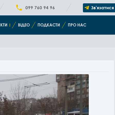
099 760 94 96
Зв'язатися
КТИ
ВІДЕО
ПОДКАСТИ
ПРО НАС