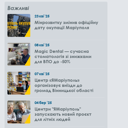
Важливі
23
кві
'25
Мінрозвитку змінив офіційну
дату окупації Маріуполя
08
кві
'25
Magic Dental — сучасна
стоматологія зі знижками
для ВПО до -50%
07
кві
'25
Центр «ЯМаріуполь»
організовує виїзди до
громад Вінницької області
04
бер
'25
Центри "ЯМаріуполь"
запускають новий проєкт
для літніх людей