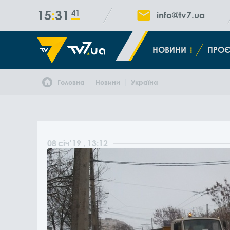
15
31
42
info@tv7.ua
НОВИНИ
ПРОЄ
Головна
Новини
Україна
08
січ
'19
, 13:12