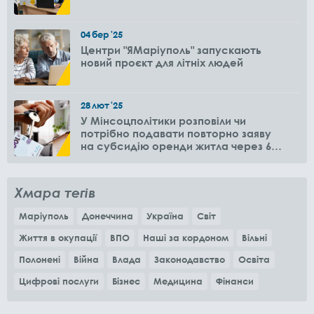
04
бер
'25
Центри "ЯМаріуполь" запускають
новий проєкт для літніх людей
28
лют
'25
У Мінсоцполітики розповіли чи
потрібно подавати повторно заяву
на субсидію оренди житла через 6
місяців
Хмара тегів
Маріуполь
Донеччина
Україна
Світ
Життя в окупації
ВПО
Наші за кордоном
Вільні
Полонені
Війна
Влада
Законодавство
Освіта
Цифрові послуги
Бізнес
Медицина
Фінанси