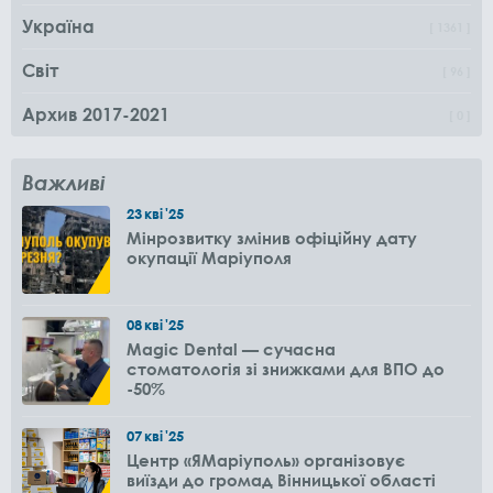
Україна
1361
Світ
96
Архив 2017-2021
0
Важливі
23
кві
'25
Мінрозвитку змінив офіційну дату
окупації Маріуполя
08
кві
'25
Magic Dental — сучасна
стоматологія зі знижками для ВПО до
-50%
07
кві
'25
Центр «ЯМаріуполь» організовує
виїзди до громад Вінницької області