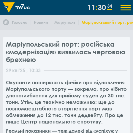
11
30
34
Головна
Новини
Маріуполь
Маріупольський порт: ро
Маріупольський порт: російська
«модернізація» виявилась черговою
брехнею
29
кві
'25
, 10:33
Окупанти поширюють фейки про відновлення
Маріупольського порту — зокрема, про нібито
днопоглиблення для прийому суден до 30 тис.
тонн. Утім, це технічно неможливо: ще до
повномасштабного вторгнення порт мав
обмеження до 12 тис. тонн дедвейту. Про це
пише Центр національного спротиву.
Реальні показники — теж далекі від «успіху»: у