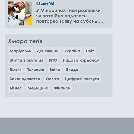
28
лют
'25
У Мінсоцполітики розповіли
чи потрібно подавати
повторно заяву на субсидію
оренди житла через 6
місяців
Хмара тегів
Маріуполь
Донеччина
Україна
Світ
Життя в окупації
ВПО
Наші за кордоном
Вільні
Полонені
Війна
Влада
Законодавство
Освіта
Цифрові послуги
Бізнес
Медицина
Фінанси