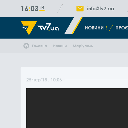
16
03
14
info@tv7.ua
НОВИНИ
ПРОЄ
Головна
Новини
Маріуполь
25
чер
'18
, 10:06