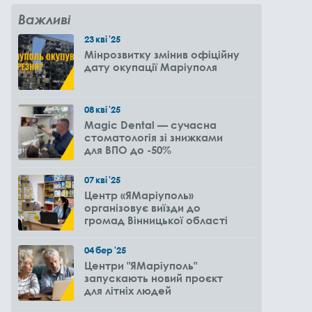
Важливі
23
кві
'25
Мінрозвитку змінив офіційну
дату окупації Маріуполя
08
кві
'25
Magic Dental — сучасна
стоматологія зі знижками
для ВПО до -50%
07
кві
'25
Центр «ЯМаріуполь»
організовує виїзди до
громад Вінницької області
04
бер
'25
Центри "ЯМаріуполь"
запускають новий проєкт
для літніх людей