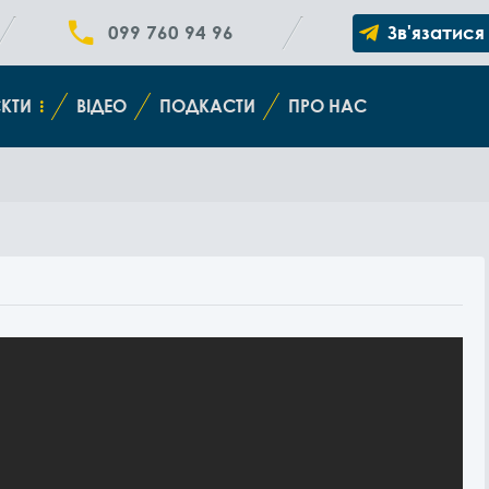
099 760 94 96
Зв'язатися
КТИ
ВІДЕО
ПОДКАСТИ
ПРО НАС