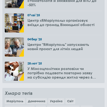
стоматологія зі знижками для ВПО до
-50%
07
кві
'25
Центр «ЯМаріуполь» організовує
виїзди до громад Вінницької області
04
бер
'25
Центри "ЯМаріуполь" запускають
новий проєкт для літніх людей
28
лют
'25
У Мінсоцполітики розповіли чи
потрібно подавати повторно заяву
на субсидію оренди житла через 6
місяців
Хмара тегів
Маріуполь
Донеччина
Україна
Світ