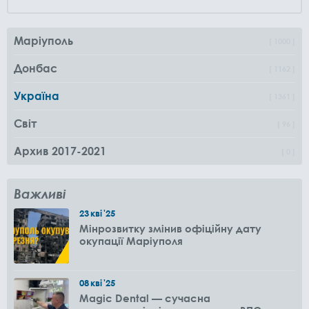
Маріуполь
1000
Донбас
1162
Україна
1361
Світ
96
Архив 2017-2021
0
Важливі
23
кві
'25
Мінрозвитку змінив офіційну дату
окупації Маріуполя
08
кві
'25
Magic Dental — сучасна