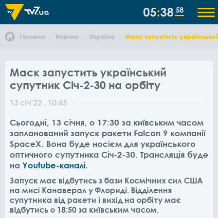
05
38
58
Головна
Новини
Україна
Маск запустить український
Маск запустить український
супутник Січ-2-30 на орбіту
13
січ
'22
, 10:45
Сьогодні, 13 січня, о 17:30 за київським часом
запланований запуск ракети
Falcon 9 компанії
SpaceX. Вона буде носієм для українського
оптичного супутника Січ-2-30. Трансляція буде
на
Youtube-каналі
.
Запуск має відбутись з бази Космічних сил США
на мисі Канаверал у Флориді. Відділення
супутника від ракети і вихід на орбіту має
відбутись о 18:50 за київським часом.