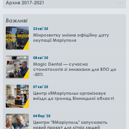
Архив 2017-2021
0
Важливі
23
кві
'25
Мінрозвитку змінив офіційну дату
окупації Маріуполя
08
кві
'25
Magic Dental — сучасна
стоматологія зі знижками для ВПО до
-50%
07
кві
'25
Центр «ЯМаріуполь» організовує
виїзди до громад Вінницької області
04
бер
'25
Центри "ЯМаріуполь" запускають
новий проєкт для літніх людей