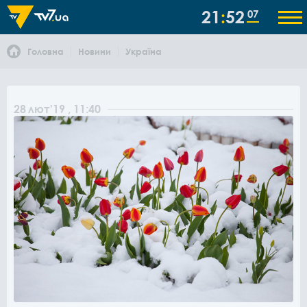
21
52
07
Головна
Новини
Україна
28
лют
'19
, 11:40