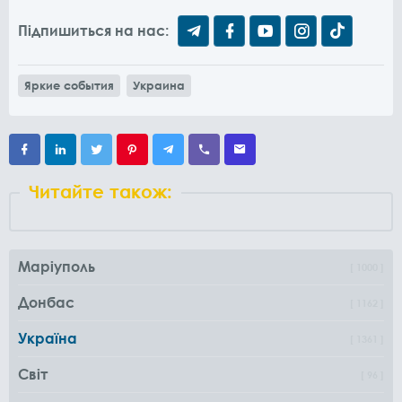
Підпишиться на нас:
Яркие события
Украина
Читайте також:
Маріуполь
1000
Донбас
1162
Україна
1361
Світ
96