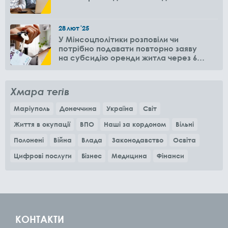
28
лют
'25
У Мінсоцполітики розповіли чи
потрібно подавати повторно заяву
на субсидію оренди житла через 6
місяців
Хмара тегів
Маріуполь
Донеччина
Україна
Світ
Життя в окупації
ВПО
Наші за кордоном
Вільні
Полонені
Війна
Влада
Законодавство
Освіта
Цифрові послуги
Бізнес
Медицина
Фінанси
КОНТАКТИ