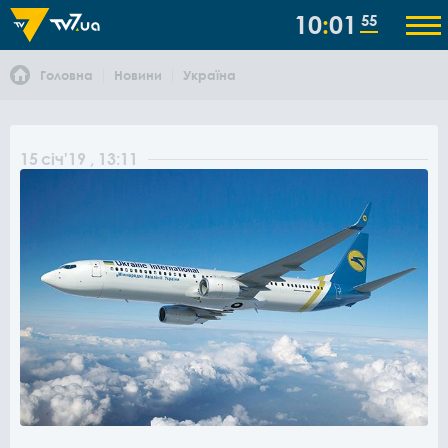
10
01
55
Головна
Новини
Україна
15
січ
'19
, 13:11