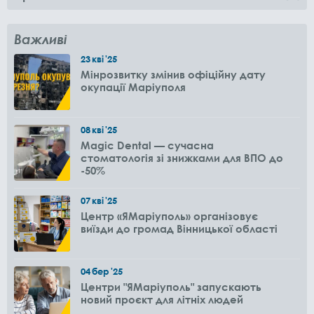
Важливі
23
кві
'25
Мінрозвитку змінив офіційну дату
окупації Маріуполя
08
кві
'25
Magic Dental — сучасна
стоматологія зі знижками для ВПО до
-50%
07
кві
'25
Центр «ЯМаріуполь» організовує
виїзди до громад Вінницької області
04
бер
'25
Центри "ЯМаріуполь" запускають
новий проєкт для літніх людей