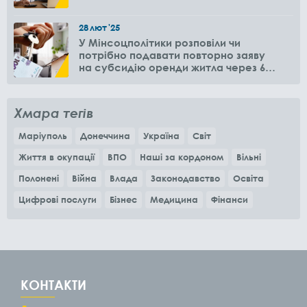
28
лют
'25
У Мінсоцполітики розповіли чи
потрібно подавати повторно заяву
на субсидію оренди житла через 6
місяців
Хмара тегів
Маріуполь
Донеччина
Україна
Світ
Життя в окупації
ВПО
Наші за кордоном
Вільні
Полонені
Війна
Влада
Законодавство
Освіта
Цифрові послуги
Бізнес
Медицина
Фінанси
КОНТАКТИ