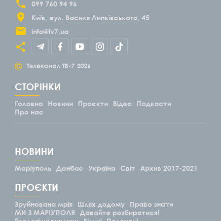
099 760 94 96
Київ
вул. Василя Липківського, 45
info@tv7.ua
©
Телеканал ТВ-7
2026
СТОРІНКИ
Головна
Новини
Проєкти
Відео
Подкасти
Про нас
НОВИНИ
Маріуполь
Донбас
Україна
Світ
Архив 2017-2021
ПРОЄКТИ
Зруйнована мрія
Шлях додому
Право знати
МИ З МАРІУПОЛЯ
Давайте розбиратися!
Екологічні виклики
Вільні
Полонені