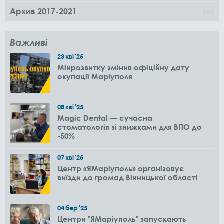
Архив 2017-2021
0
Важливі
23
кві
'25
Мінрозвитку змінив офіційну дату
окупації Маріуполя
08
кві
'25
Magic Dental — сучасна
стоматологія зі знижками для ВПО до
-50%
07
кві
'25
Центр «ЯМаріуполь» організовує
виїзди до громад Вінницької області
04
бер
'25
Центри "ЯМаріуполь" запускають