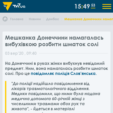
15
49
53
Головна
Новини
Донбас
Мешканка Донеччини намага
Мешканка Донеччини намагалась
вибухівкою розбити шматок солі
03
вер
'20
, 09:40
На Донеччині в руках жінки вибухнув невідомий
предмет. Ним, вона намагалась розбити шматок
солі. Про це
повідомляє поліція Слов'янська.
"До поліції надійшло повідомлення від
лікарів травматологічного відділення.
Медики повідомили, що ними була надана
медична допомога 60-річній жінці з
чисельними травмами обох рук та
живота", - йдеться в матеріалі