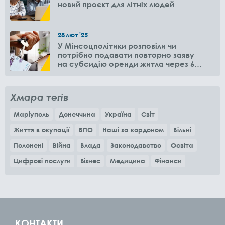
новий проєкт для літніх людей
28
лют
'25
У Мінсоцполітики розповіли чи
потрібно подавати повторно заяву
на субсидію оренди житла через 6
місяців
Хмара тегів
Маріуполь
Донеччина
Україна
Світ
Життя в окупації
ВПО
Наші за кордоном
Вільні
Полонені
Війна
Влада
Законодавство
Освіта
Цифрові послуги
Бізнес
Медицина
Фінанси
КОНТАКТИ