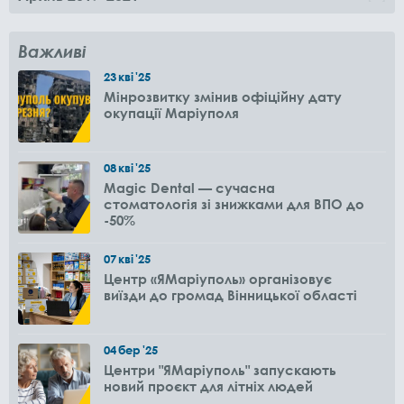
Важливі
23
кві
'25
Мінрозвитку змінив офіційну дату
окупації Маріуполя
08
кві
'25
Magic Dental — сучасна
стоматологія зі знижками для ВПО до
-50%
07
кві
'25
Центр «ЯМаріуполь» організовує
виїзди до громад Вінницької області
04
бер
'25
Центри "ЯМаріуполь" запускають
новий проєкт для літніх людей