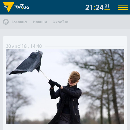
21
24
31
Головна
Новини
Україна
30
лис
'18
, 14:40