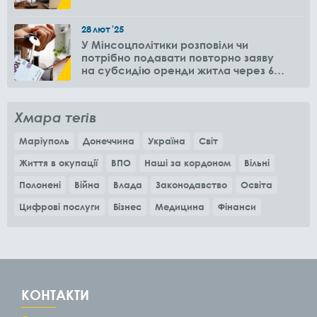
28
лют
'25
У Мінсоцполітики розповіли чи
потрібно подавати повторно заяву
на субсидію оренди житла через 6
місяців
Хмара тегів
Маріуполь
Донеччина
Україна
Світ
Життя в окупації
ВПО
Наші за кордоном
Вільні
Полонені
Війна
Влада
Законодавство
Освіта
Цифрові послуги
Бізнес
Медицина
Фінанси
КОНТАКТИ