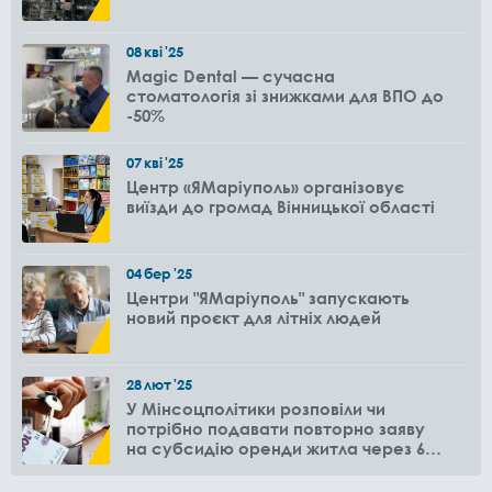
08
кві
'25
Magic Dental — сучасна
стоматологія зі знижками для ВПО до
-50%
07
кві
'25
Центр «ЯМаріуполь» організовує
виїзди до громад Вінницької області
04
бер
'25
Центри "ЯМаріуполь" запускають
новий проєкт для літніх людей
28
лют
'25
У Мінсоцполітики розповіли чи
потрібно подавати повторно заяву
на субсидію оренди житла через 6
місяців