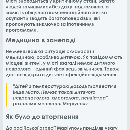
місті знаходиться у критичному стані. Багато
людей залишилися без даху над головою, а
замість обіцяного компенсаційного житла
окупанти зводять багатоповерхівки, які
пропонують виключно за іпотечними
програмами.
Медицина в занепаді
Не менш важка ситуація склалася і з
медициною, особливо дитячою. Як повідомляють
місцеві жителі, у місті взагалі немає дитячого
невролога – єдиний фахівець звільнився. Також
досі не відкрито дитяче інфекційне відділення.
"Дітей з температурою доводиться вести в
інше місто. Немає також дитячого
невропатолога, алерголога, психіатра", –
розповіли мешканці Маріуполя.
Як було до вторгнення
До російської агресії Маріуполь приділяв увагу