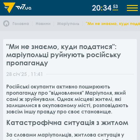
20
34
53
Головна
Новини
Маріуполь
"Ми не знаємо, куди под
"Ми не знаємо, куди податися":
маріупольці руйнують російську
пропаганду
28
січ
'25
, 11:41
Російські окупанти активно поширюють
пропаганду про "відновлення" Маріуполя, який
самі ж зруйнували. Однак місцеві жителі, які
залишилися в окупованому місті, розповідають
зовсім іншу правду про своє становище.
Катастрофічна ситуація з житлом
За словами маріупольців, житлова ситуація у