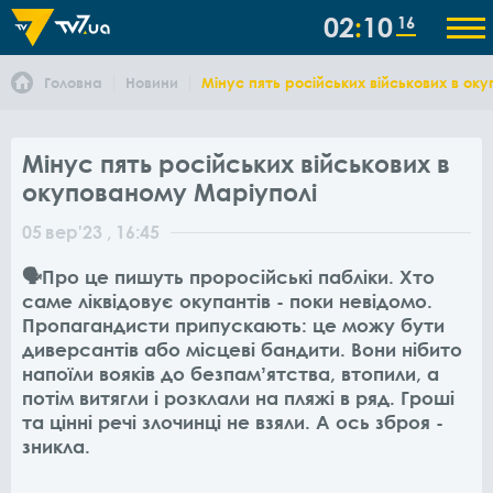
02
10
16
Головна
Новини
Мінус пять російських військових в ок
Мінус пять російських військових в
окупованому Маріуполі
05
вер
'23
, 16:45
🗣Про це пишуть проросійські пабліки. Хто
саме ліквідовує окупантів - поки невідомо.
Пропагандисти припускають: це можу бути
диверсантів або місцеві бандити. Вони нібито
напоїли вояків до безпамʼятства, втопили, а
потім витягли і розклали на пляжі в ряд. Гроші
та цінні речі злочинці не взяли. А ось зброя -
зникла.