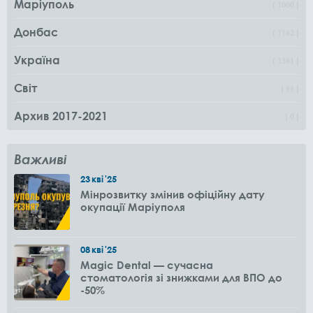
Маріуполь
1000
Донбас
1162
Україна
1361
Світ
96
Архив 2017-2021
0
Важливі
23
кві
'25
Мінрозвитку змінив офіційну дату
окупації Маріуполя
08
кві
'25
Magic Dental — сучасна
стоматологія зі знижками для ВПО до
-50%