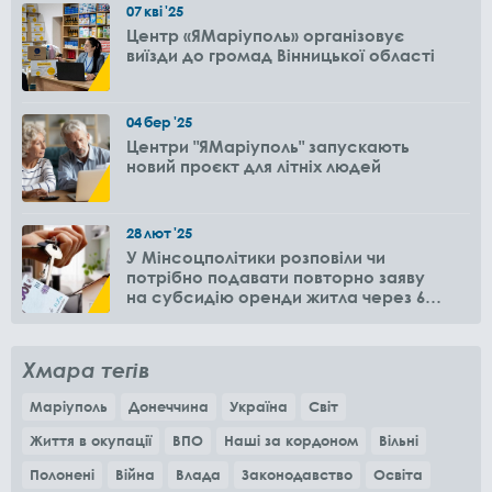
07
кві
'25
Центр «ЯМаріуполь» організовує
виїзди до громад Вінницької області
04
бер
'25
Центри "ЯМаріуполь" запускають
новий проєкт для літніх людей
28
лют
'25
У Мінсоцполітики розповіли чи
потрібно подавати повторно заяву
на субсидію оренди житла через 6
місяців
Хмара тегів
Маріуполь
Донеччина
Україна
Світ
Життя в окупації
ВПО
Наші за кордоном
Вільні
Полонені
Війна
Влада
Законодавство
Освіта