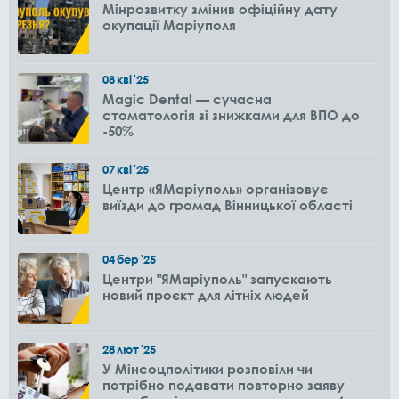
Мінрозвитку змінив офіційну дату
окупації Маріуполя
08
кві
'25
Magic Dental — сучасна
стоматологія зі знижками для ВПО до
-50%
07
кві
'25
Центр «ЯМаріуполь» організовує
виїзди до громад Вінницької області
04
бер
'25
Центри "ЯМаріуполь" запускають
новий проєкт для літніх людей
28
лют
'25
У Мінсоцполітики розповіли чи
потрібно подавати повторно заяву