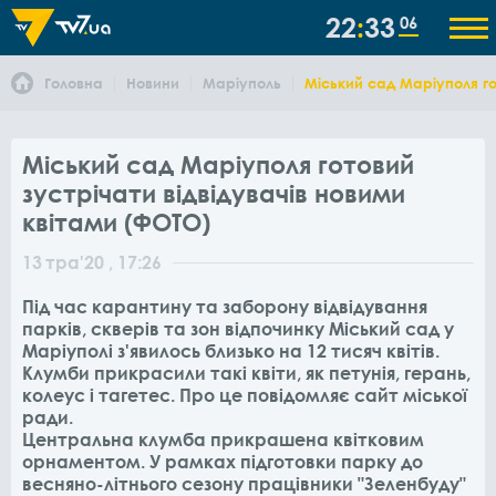
22
33
06
Головна
Новини
Маріуполь
Міський сад Маріуполя го
Міський сад Маріуполя готовий
зустрічати відвідувачів новими
квітами (ФОТО)
13
тра
'20
, 17:26
Під час карантину та заборону відвідування
парків, скверів та зон відпочинку Міський сад у
Маріуполі з'явилось близько на 12 тисяч квітів.
Клумби прикрасили такі квіти, як петунія, герань,
колеус і тагетес. Про це повідомляє сайт міської
ради.
Центральна клумба прикрашена квітковим
орнаментом. У рамках підготовки парку до
весняно-літнього сезону працівники "Зеленбуду"