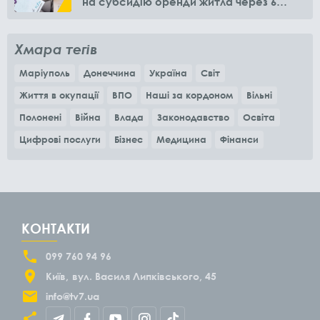
на субсидію оренди житла через 6
місяців
Хмара тегів
Маріуполь
Донеччина
Україна
Світ
Життя в окупації
ВПО
Наші за кордоном
Вільні
Полонені
Війна
Влада
Законодавство
Освіта
Цифрові послуги
Бізнес
Медицина
Фінанси
КОНТАКТИ
099 760 94 96
Київ
вул. Василя Липківського, 45
info@tv7.ua