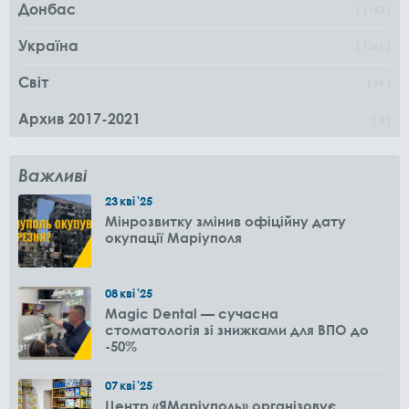
Донбас
1162
Україна
1361
Світ
96
Архив 2017-2021
0
Важливі
23
кві
'25
Мінрозвитку змінив офіційну дату
окупації Маріуполя
08
кві
'25
Magic Dental — сучасна
стоматологія зі знижками для ВПО до
-50%
07
кві
'25
Центр «ЯМаріуполь» організовує