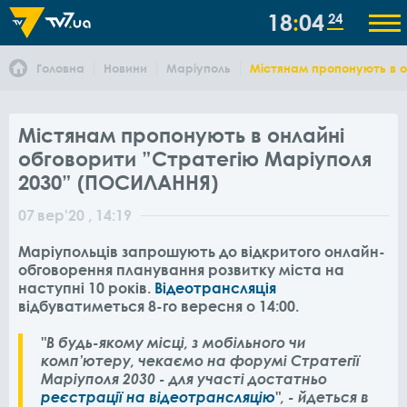
18
04
24
Головна
Новини
Маріуполь
Містянам пропонують в о
Містянам пропонують в онлайні
обговорити ”Стратегію Маріуполя
2030” (ПОСИЛАННЯ)
07
вер
'20
, 14:19
Маріупольців запрошують до відкритого онлайн-
обговорення планування розвитку міста на
наступні 10 років.
Відеотрансляція
відбуватиметься 8-го вересня о 14:00.
"В будь-якому місці, з мобільного чи
комп’ютеру, чекаємо на форумі Стратегії
Маріуполя 2030 - для участі достатньо
реєстрації на відеотрансляцію
", - йдеться в