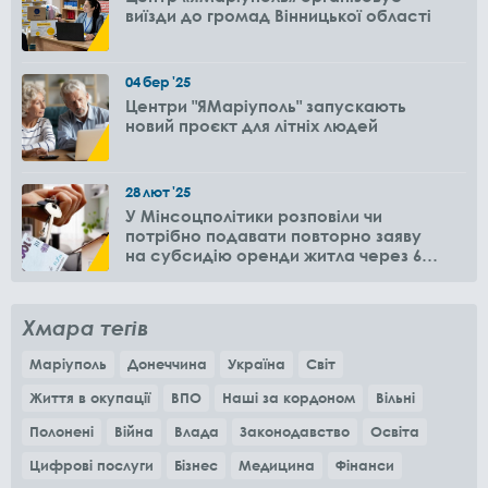
виїзди до громад Вінницької області
04
бер
'25
Центри "ЯМаріуполь" запускають
новий проєкт для літніх людей
28
лют
'25
У Мінсоцполітики розповіли чи
потрібно подавати повторно заяву
на субсидію оренди житла через 6
місяців
Хмара тегів
Маріуполь
Донеччина
Україна
Світ
Життя в окупації
ВПО
Наші за кордоном
Вільні
Полонені
Війна
Влада
Законодавство
Освіта
Цифрові послуги
Бізнес
Медицина
Фінанси