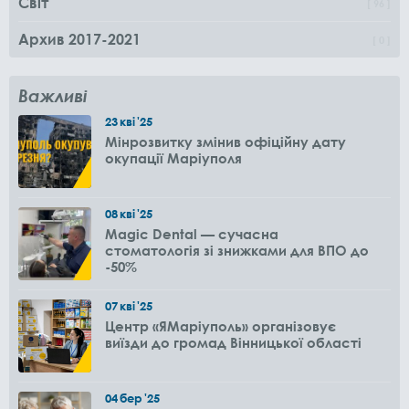
Світ
96
Архив 2017-2021
0
Важливі
23
кві
'25
Мінрозвитку змінив офіційну дату
окупації Маріуполя
08
кві
'25
Magic Dental — сучасна
стоматологія зі знижками для ВПО до
-50%
07
кві
'25
Центр «ЯМаріуполь» організовує
виїзди до громад Вінницької області
04
бер
'25