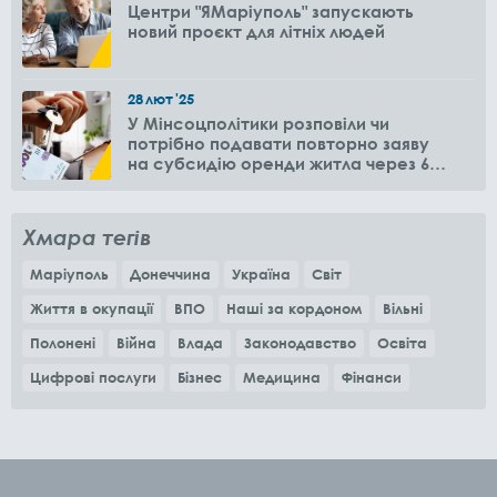
Центри "ЯМаріуполь" запускають
новий проєкт для літніх людей
28
лют
'25
У Мінсоцполітики розповіли чи
потрібно подавати повторно заяву
на субсидію оренди житла через 6
місяців
Хмара тегів
Маріуполь
Донеччина
Україна
Світ
Життя в окупації
ВПО
Наші за кордоном
Вільні
Полонені
Війна
Влада
Законодавство
Освіта
Цифрові послуги
Бізнес
Медицина
Фінанси