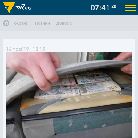
07
41
28
Головна
Новини
Донбас
16
тра
'19
, 13:15