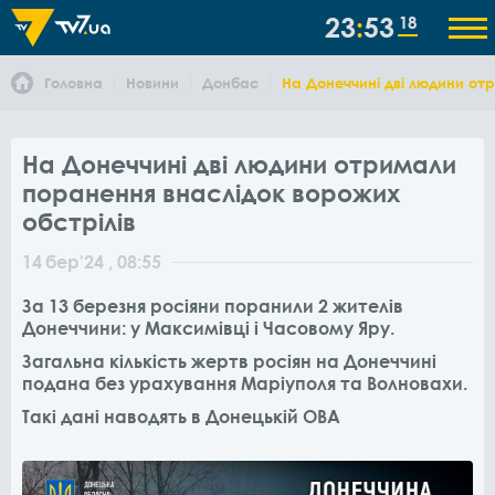
23
53
18
Головна
Новини
Донбас
На Донеччині дві людини от
На Донеччині дві людини отримали
поранення внаслідок ворожих
обстрілів
14
бер
'24
, 08:55
За 13 березня росіяни поранили 2 жителів
Донеччини: у Максимівці і Часовому Яру.
Загальна кількість жертв росіян на Донеччині
подана без урахування Маріуполя та Волновахи.
Такі дані наводять в Донецькій ОВА