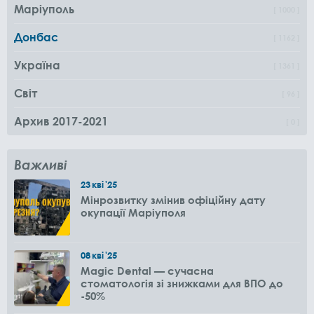
Маріуполь
1000
Донбас
1162
Україна
1361
Світ
96
Архив 2017-2021
0
Важливі
23
кві
'25
Мінрозвитку змінив офіційну дату
окупації Маріуполя
08
кві
'25
Magic Dental — сучасна
стоматологія зі знижками для ВПО до
-50%