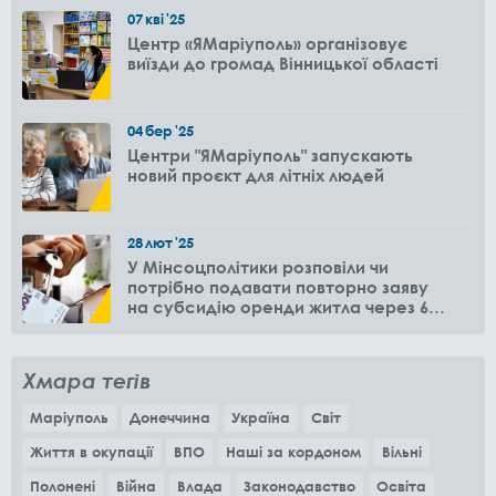
07
кві
'25
Центр «ЯМаріуполь» організовує
виїзди до громад Вінницької області
04
бер
'25
Центри "ЯМаріуполь" запускають
новий проєкт для літніх людей
28
лют
'25
У Мінсоцполітики розповіли чи
потрібно подавати повторно заяву
на субсидію оренди житла через 6
місяців
Хмара тегів
Маріуполь
Донеччина
Україна
Світ
Життя в окупації
ВПО
Наші за кордоном
Вільні
Полонені
Війна
Влада
Законодавство
Освіта