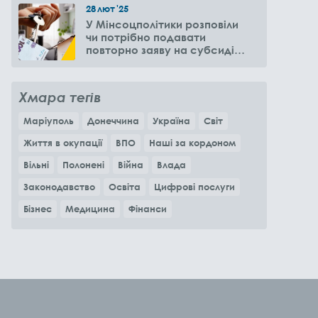
28
лют
'25
У Мінсоцполітики розповіли
чи потрібно подавати
повторно заяву на субсидію
оренди житла через 6
місяців
Хмара тегів
Маріуполь
Донеччина
Україна
Світ
Життя в окупації
ВПО
Наші за кордоном
Вільні
Полонені
Війна
Влада
Законодавство
Освіта
Цифрові послуги
Бізнес
Медицина
Фінанси