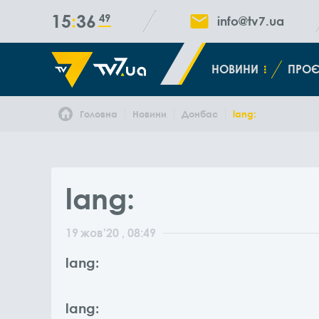
15
36
50
info@tv7.ua
НОВИНИ
ПРОЄ
Головна
Новини
Донбас
lang:
lang:
19
жов
'20
, 08:49
lang:
lang: