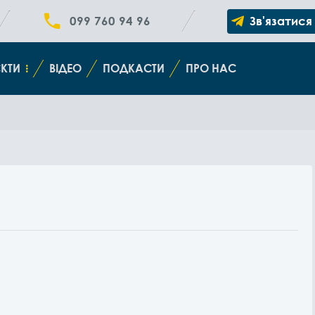
099 760 94 96
Зв'язатися
КТИ
ВІДЕО
ПОДКАСТИ
ПРО НАС