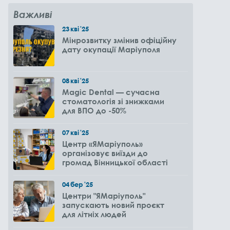
Важливі
23
кві
'25
Мінрозвитку змінив офіційну
дату окупації Маріуполя
08
кві
'25
Magic Dental — сучасна
стоматологія зі знижками
для ВПО до -50%
07
кві
'25
Центр «ЯМаріуполь»
організовує виїзди до
громад Вінницької області
04
бер
'25
Центри "ЯМаріуполь"
запускають новий проєкт
для літніх людей