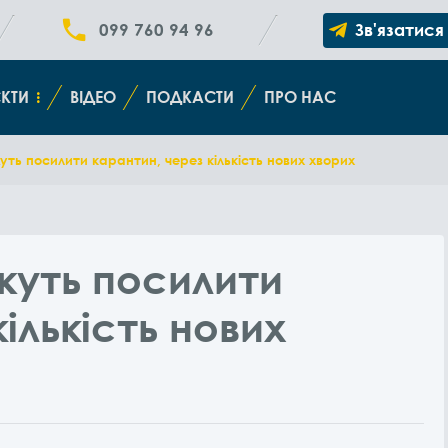
099 760 94 96
Зв'язатися
КТИ
ВІДЕО
ПОДКАСТИ
ПРО НАС
ть посилити карантин, через кількість нових хворих
жуть посилити
ількість нових