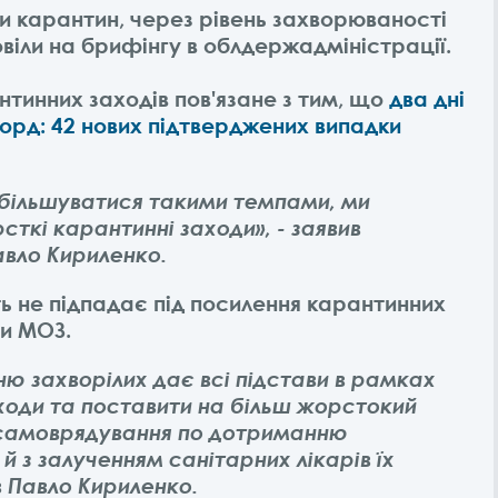
и карантин, через рівень захворюваності
віли на брифінгу в облдержадміністрації.
тинних заходів пов'язане з тим, що
два дні
орд: 42 нових підтверджених випадки
 збільшуватися такими темпами, ми
ткі карантинні заходи», - заявив
авло Кириленко.
ь не підпадає під посилення карантинних
ми МОЗ.
ю захворілих дає всі підстави в рамках
ходи та поставити на більш жорстокий
 самоврядування по дотриманню
 й з залученням санітарних лікарів їх
в Павло Кириленко.