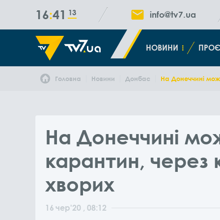
16
41
13
info@tv7.ua
НОВИНИ
ПРОЄ
Головна
Новини
Донбас
На Донеччині можу
На Донеччині мо
карантин, через к
хворих
16
чер
'20
, 08:12