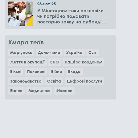
28
лют
'25
У Мінсоцполітики розповіли
чи потрібно подавати
повторно заяву на субсидію
оренди житла через 6
місяців
Хмара тегів
Маріуполь
Донеччина
Україна
Світ
Життя в окупації
ВПО
Наші за кордоном
Вільні
Полонені
Війна
Влада
Законодавство
Освіта
Цифрові послуги
Бізнес
Медицина
Фінанси