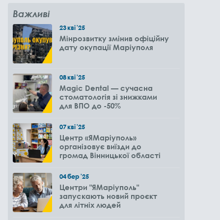
Важливі
23
кві
'25
Мінрозвитку змінив офіційну
дату окупації Маріуполя
08
кві
'25
Magic Dental — сучасна
стоматологія зі знижками
для ВПО до -50%
07
кві
'25
Центр «ЯМаріуполь»
організовує виїзди до
громад Вінницької області
04
бер
'25
Центри "ЯМаріуполь"
запускають новий проєкт
для літніх людей