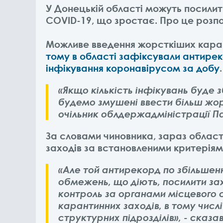
У Донецькій області можуть посилит
COVID-19, що зростає. Про це розпо
Можливе введення жорсткіших каран
тому в області зафіксували антирек
інфікування коронавірусом за добу
.
«Якщо кількість інфікувань буде
будемо змушені ввести більш жорс
очільник облдержадміністрації П
За словами чиновника, зараз област
заходів за встановленими критерія
«Але той антирекорд по збільшенн
обмежень, що діють, посилити за
контроль за органами місцевого
карантинних заходів, в тому числі
структурних підрозділів», - сказа