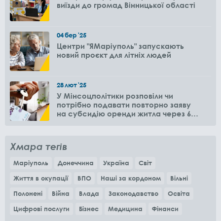
виїзди до громад Вінницької області
04
бер
'25
Центри "ЯМаріуполь" запускають
новий проєкт для літніх людей
28
лют
'25
У Мінсоцполітики розповіли чи
потрібно подавати повторно заяву
на субсидію оренди житла через 6
місяців
Хмара тегів
Маріуполь
Донеччина
Україна
Світ
Життя в окупації
ВПО
Наші за кордоном
Вільні
Полонені
Війна
Влада
Законодавство
Освіта
Цифрові послуги
Бізнес
Медицина
Фінанси