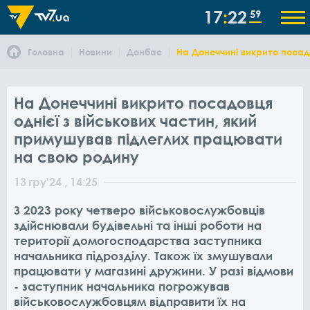
17
22
59
Головна
Новини
Донбас
На Донеччині викрито посад
На Донеччині викрито посадовця
однієї з військових частин, який
примушував підлеглих працювати
на свою родину
13
гру
'24
, 14:25
З 2023 року четверо військовослужбовців
здійснювали будівельні та інші роботи на
території домогосподарства заступника
начальника підрозділу. Також їх змушували
працювати у магазині дружини.
У разі відмови
- заступник начальника погрожував
військовослужбовцям відправити їх на