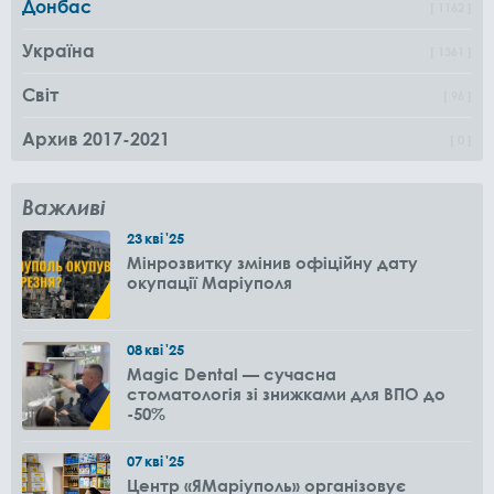
Донбас
1162
Україна
1361
Світ
96
Архив 2017-2021
0
Важливі
23
кві
'25
Мінрозвитку змінив офіційну дату
окупації Маріуполя
08
кві
'25
Magic Dental — сучасна
стоматологія зі знижками для ВПО до
-50%
07
кві
'25
Центр «ЯМаріуполь» організовує