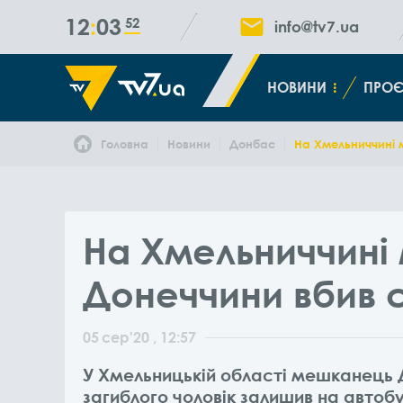
12
03
53
info@tv7.ua
НОВИНИ
ПРОЄ
Головна
Новини
Донбас
На Хмельниччині
На Хмельниччині
Донеччини вбив 
05
сер
'20
, 12:57
У Хмельницькій області мешканець 
загиблого чоловік залишив на автобу