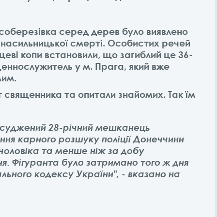
Лісоберезівка серед дерев було виявлено
и насильницької смерті. Особистих речей
цеві копи встановили, що загиблий це 36-
еннослужитель у м. Прага, який вже
лим.
священника та опитали знайомих. Так їм
асуджений 28-річний мешканець
ння карного розшуку поліції Донеччини
 чоловіка та менше ніж за добу
я. Фігуранта було затримано того ж дня
льного кодексу України", - вказано на