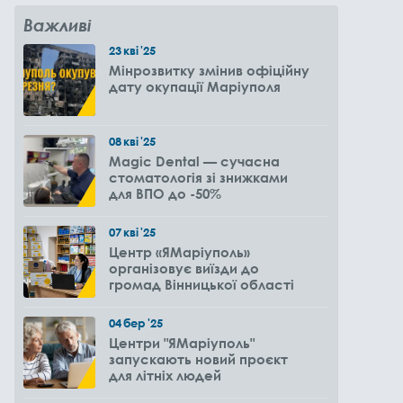
Важливі
23
кві
'25
Мінрозвитку змінив офіційну
дату окупації Маріуполя
08
кві
'25
Magic Dental — сучасна
стоматологія зі знижками
для ВПО до -50%
07
кві
'25
Центр «ЯМаріуполь»
організовує виїзди до
громад Вінницької області
04
бер
'25
Центри "ЯМаріуполь"
запускають новий проєкт
для літніх людей