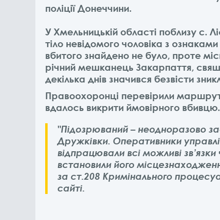
поліції Донеччини.
У Хмельницькій області поблизу с. 
тіло невідомого чоловіка з ознакам
вбитого знайдено не було, проте міс
річний мешканець Закарпаття, свящ
декілька днів значився безвісти зник
Правоохоронці перевірили маршрут 
вдалось викрити ймовірного вбивцю.
"Підозрюваний – неодноразово з
Дружківки. Оперативники управлі
відпрацювали всі можливі зв’язки
встановили його місцезнаходженн
за ст.208 Кримінального процесуа
сайті.