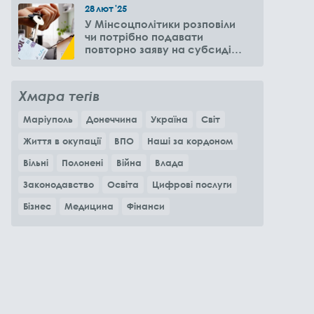
28
лют
'25
У Мінсоцполітики розповіли
чи потрібно подавати
повторно заяву на субсидію
оренди житла через 6
місяців
Хмара тегів
Маріуполь
Донеччина
Україна
Світ
Життя в окупації
ВПО
Наші за кордоном
Вільні
Полонені
Війна
Влада
Законодавство
Освіта
Цифрові послуги
Бізнес
Медицина
Фінанси