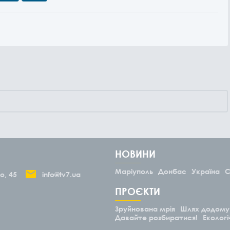
НОВИНИ
Маріуполь
Донбас
Україна
С
о, 45
info@tv7.ua
ПРОЄКТИ
Зруйнована мрія
Шлях додому
Давайте розбиратися!
Екологі