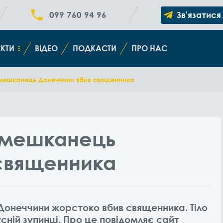
099 760 94 96
Зв'язатися
КТИ
ВІДЕО
ПОДКАСТИ
ПРО НАС
 мешканець Донеччини вбив священника
 мешканець
священника
Донеччини жорстоко вбив священника. Тіло
сній зупинці. Про це повідомляє сайт