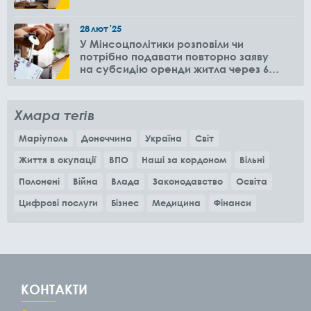
28
лют
'25
У Мінсоцполітики розповіли чи
потрібно подавати повторно заяву
на субсидію оренди житла через 6
місяців
Хмара тегів
Маріуполь
Донеччина
Україна
Світ
Життя в окупації
ВПО
Наші за кордоном
Вільні
Полонені
Війна
Влада
Законодавство
Освіта
Цифрові послуги
Бізнес
Медицина
Фінанси
КОНТАКТИ