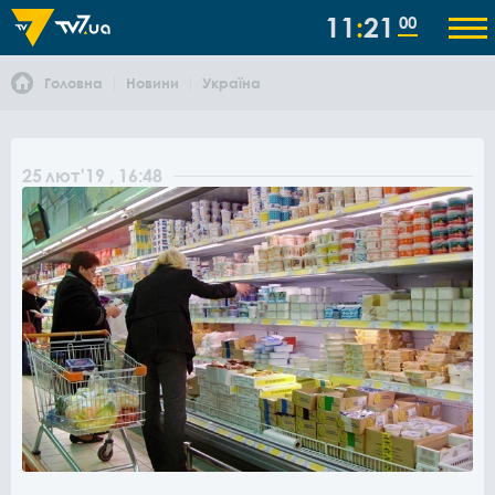
11
21
00
Головна
Новини
Україна
25
лют
'19
, 16:48