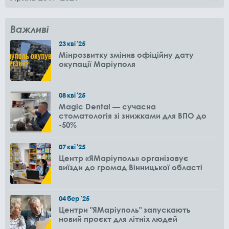
Важливі
23
кві
'25
Мінрозвитку змінив офіційну дату
окупації Маріуполя
08
кві
'25
Magic Dental — сучасна
стоматологія зі знижками для ВПО до
-50%
07
кві
'25
Центр «ЯМаріуполь» організовує
виїзди до громад Вінницької області
04
бер
'25
Центри "ЯМаріуполь" запускають
новий проєкт для літніх людей