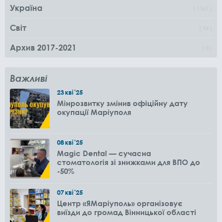
Україна
1361
Світ
96
Архив 2017-2021
0
Важливі
23
кві
'25
Мінрозвитку змінив офіційну дату
окупації Маріуполя
08
кві
'25
Magic Dental — сучасна
стоматологія зі знижками для ВПО до
-50%
07
кві
'25
Центр «ЯМаріуполь» організовує
виїзди до громад Вінницької області