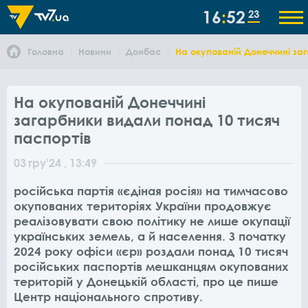
16
52
23
Головна
Новини
Донбас
На окупованій Донеччині за
На окупованій Донеччині
загарбники видали понад 10 тисяч
паспортів
03
гру
'24
, 13:49
російська партія «єдіная росія» на тимчасово
окупованих територіях України продовжує
реалізовувати свою політику не лише окупації
українських земель, а й населення. З початку
2024 року офіси «єр» роздали понад 10 тисяч
російських паспортів мешканцям окупованих
територій у Донецькій області, про це пише
Центр національного спротиву.