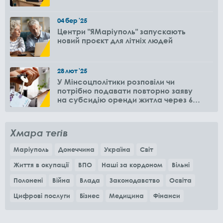
04
бер
'25
Центри "ЯМаріуполь" запускають
новий проєкт для літніх людей
28
лют
'25
У Мінсоцполітики розповіли чи
потрібно подавати повторно заяву
на субсидію оренди житла через 6
місяців
Хмара тегів
Маріуполь
Донеччина
Україна
Світ
Життя в окупації
ВПО
Наші за кордоном
Вільні
Полонені
Війна
Влада
Законодавство
Освіта
Цифрові послуги
Бізнес
Медицина
Фінанси