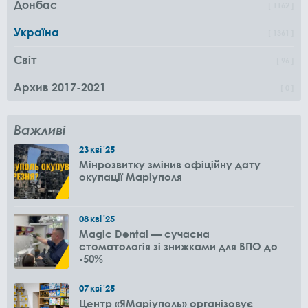
Донбас
1162
Україна
1361
Світ
96
Архив 2017-2021
0
Важливі
23
кві
'25
Мінрозвитку змінив офіційну дату
окупації Маріуполя
08
кві
'25
Magic Dental — сучасна
стоматологія зі знижками для ВПО до
-50%
07
кві
'25
Центр «ЯМаріуполь» організовує