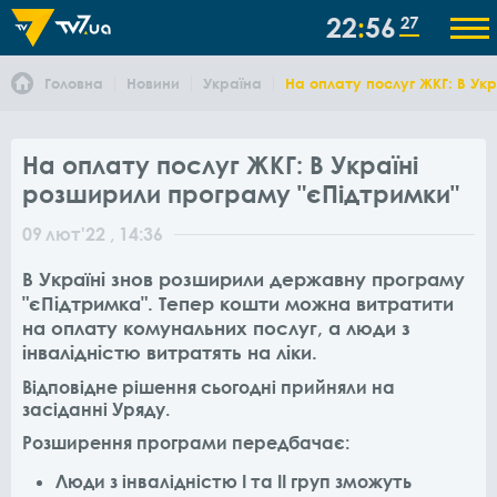
22
56
27
Головна
Новини
Україна
На оплату послуг ЖКГ: В Ук
На оплату послуг ЖКГ: В Україні
розширили програму "єПідтримки"
09
лют
'22
, 14:36
В Україні знов розширили державну програму
"єПідтримка". Тепер кошти можна витратити
на оплату комунальних послуг, а люди з
інвалідністю витратять на ліки.
Відповідне рішення сьогодні прийняли на
засіданні Уряду.
Розширення програми передбачає:
Люди з інвалідністю І та ІІ груп зможуть