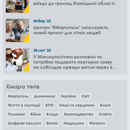
виїзди до громад Вінницької області
04
бер
'25
Центри "ЯМаріуполь" запускають
новий проєкт для літніх людей
28
лют
'25
У Мінсоцполітики розповіли чи
потрібно подавати повторно заяву
на субсидію оренди житла через 6
місяців
Хмара тегів
Маріуполь
Донеччина
Україна
Світ
Життя в окупації
ВПО
Наші за кордоном
Вільні
Полонені
Війна
Влада
Законодавство
Освіта
Цифрові послуги
Бізнес
Медицина
Фінанси