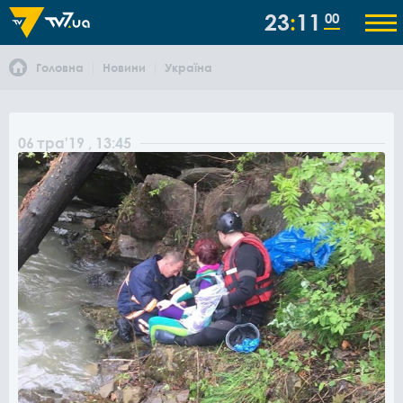
23
11
00
Головна
Новини
Україна
06
тра
'19
, 13:45