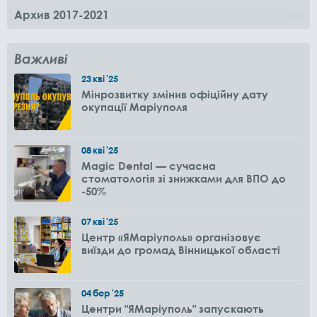
Архив 2017-2021
0
Важливі
23
кві
'25
Мінрозвитку змінив офіційну дату
окупації Маріуполя
08
кві
'25
Magic Dental — сучасна
стоматологія зі знижками для ВПО до
-50%
07
кві
'25
Центр «ЯМаріуполь» організовує
виїзди до громад Вінницької області
04
бер
'25
Центри "ЯМаріуполь" запускають