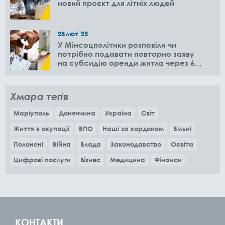
новий проєкт для літніх людей
28
лют
'25
У Мінсоцполітики розповіли чи
потрібно подавати повторно заяву
на субсидію оренди житла через 6
місяців
Хмара тегів
Маріуполь
Донеччина
Україна
Світ
Життя в окупації
ВПО
Наші за кордоном
Вільні
Полонені
Війна
Влада
Законодавство
Освіта
Цифрові послуги
Бізнес
Медицина
Фінанси
КОНТАКТИ