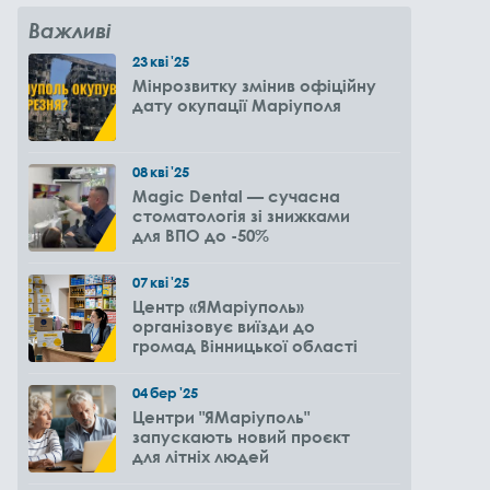
Важливі
23
кві
'25
Мінрозвитку змінив офіційну
дату окупації Маріуполя
08
кві
'25
Magic Dental — сучасна
стоматологія зі знижками
для ВПО до -50%
07
кві
'25
Центр «ЯМаріуполь»
організовує виїзди до
громад Вінницької області
04
бер
'25
Центри "ЯМаріуполь"
запускають новий проєкт
для літніх людей