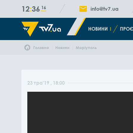
12
36
17
info@tv7.ua
НОВИНИ
ПРОЄ
Головна
Новини
Маріуполь
23
тра
'19
, 18:00