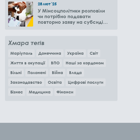
28
лют
'25
У Мінсоцполітики розповіли
чи потрібно подавати
повторно заяву на субсидію
оренди житла через 6
місяців
Хмара тегів
Маріуполь
Донеччина
Україна
Світ
Життя в окупації
ВПО
Наші за кордоном
Вільні
Полонені
Війна
Влада
Законодавство
Освіта
Цифрові послуги
Бізнес
Медицина
Фінанси