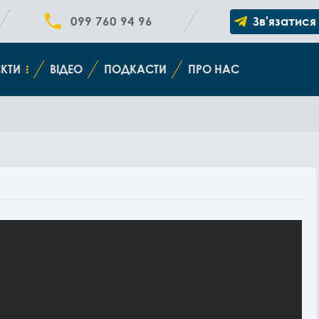
099 760 94 96
Зв'язатися
КТИ
ВІДЕО
ПОДКАСТИ
ПРО НАС