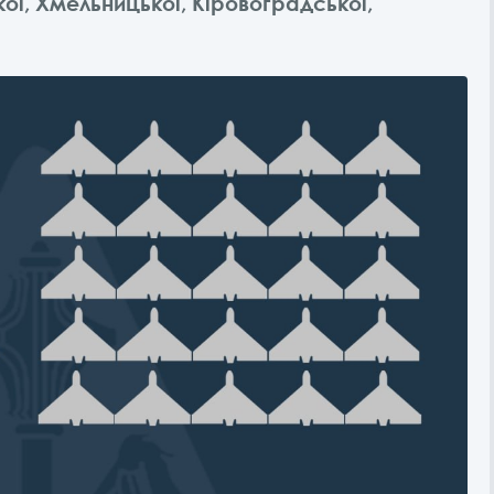
кої, Хмельницької, Кіровоградської,