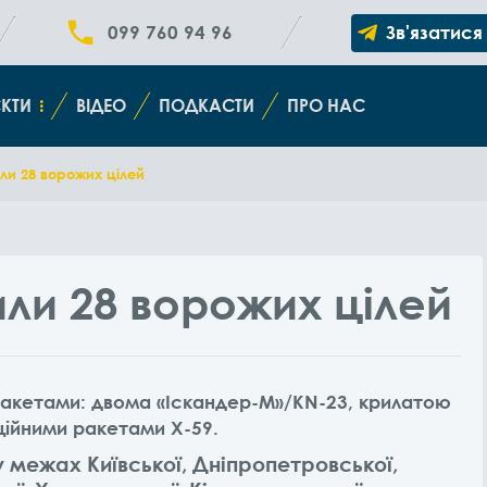
099 760 94 96
Зв'язатися
КТИ
ВІДЕО
ПОДКАСТИ
ПРО НАС
ли 28 ворожих цілей
ли 28 ворожих цілей
 ракетами: двома «Іскандер-М»/KN-23, крилатою
ційними ракетами Х-59.
у межах Київської, Дніпропетровської,