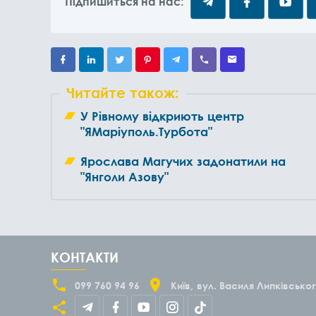
Підпишиться на нас:
Читайте також:
У Рівному відкриють центр
"ЯМаріуполь.Турбота"
Ярослава Магучих задонатили на
"Янголи Азову"
КОНТАКТИ
099 760 94 96
Київ
вул. Василя Липківськог