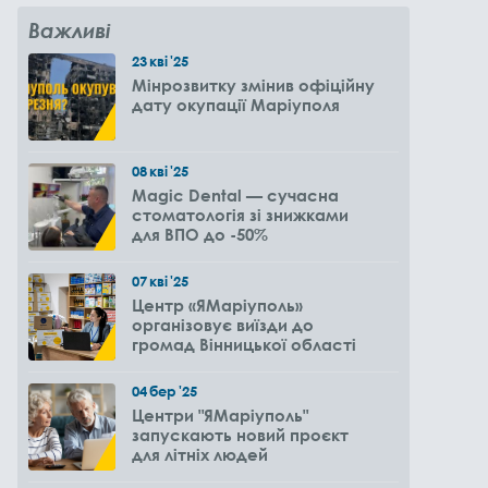
Важливі
23
кві
'25
Мінрозвитку змінив офіційну
дату окупації Маріуполя
08
кві
'25
Magic Dental — сучасна
стоматологія зі знижками
для ВПО до -50%
07
кві
'25
Центр «ЯМаріуполь»
організовує виїзди до
громад Вінницької області
04
бер
'25
Центри "ЯМаріуполь"
запускають новий проєкт
для літніх людей