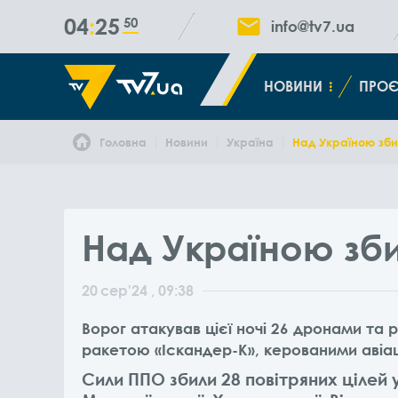
04
25
51
info@tv7.ua
НОВИНИ
ПРОЄ
Головна
Новини
Україна
Над Україною зби
Над Україною зби
20
сер
'24
, 09:38
Ворог атакував цієї ночі 26 дронами та
ракетою «Іскандер-К», керованими авіа
Сили ППО збили 28 повітряних цілей 