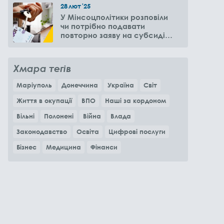
28
лют
'25
У Мінсоцполітики розповіли
чи потрібно подавати
повторно заяву на субсидію
оренди житла через 6
місяців
Хмара тегів
Маріуполь
Донеччина
Україна
Світ
Життя в окупації
ВПО
Наші за кордоном
Вільні
Полонені
Війна
Влада
Законодавство
Освіта
Цифрові послуги
Бізнес
Медицина
Фінанси