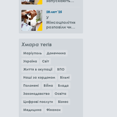
запускають
новий проєкт
для літніх
28
лют
'25
людей
У
Мінсоцполітики
розповіли чи
потрібно
подавати
повторно
Хмара тегів
заяву на
субсидію
Маріуполь
Донеччина
оренди житла
через 6
Україна
Світ
місяців
Життя в окупації
ВПО
Наші за кордоном
Вільні
Полонені
Війна
Влада
Законодавство
Освіта
Цифрові послуги
Бізнес
Медицина
Фінанси