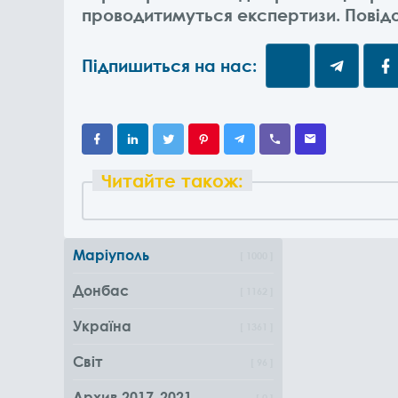
проводитимуться експертизи. Повід
Підпишиться на нас:
Читайте також:
Маріуполь
1000
Донбас
1162
Україна
1361
Світ
96
Архив 2017-2021
0