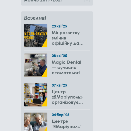
Важливі
23
кві
'25
Мінрозвитку
змінив
офіційну дату
окупації
Маріуполя
08
кві
'25
Magic Dental
— сучасна
стоматологія
зі знижками
для ВПО до
07
кві
'25
-50%
Центр
«ЯМаріуполь»
організовує
виїзди до
громад
04
бер
'25
Вінницької
Центри
області
"ЯМаріуполь"