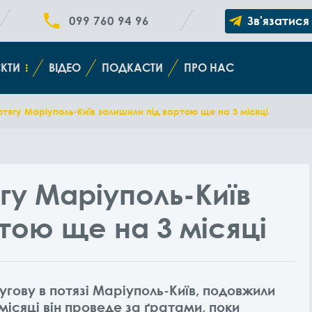
099 760 94 96
Зв'язатися
КТИ
ВІДЕО
ПОДКАСТИ
ПРО НАС
тягу Маріуполь-Київ залишили під вартою ще на 3 місяці
гу Маріуполь-Київ
тою ще на 3 місяці
угову в потязі Маріуполь-Київ, подовжили
ісяці він проведе за ґратами, поки