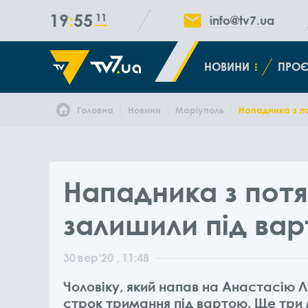
19
55
11
info@tv7.ua
НОВИНИ
ПРОЄ
Головна
Новини
Маріуполь
Нападника з по
Нападника з потя
залишили під вар
30
вер
'20
, 11:48
Чоловіку, який напав на Анастасію Л
строк тримання під вартою. Ще три м