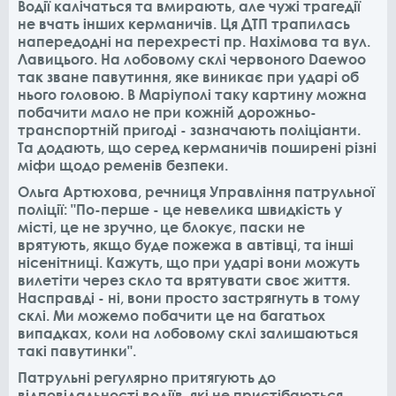
Водії калічаться та вмирають, але чужі трагедії
не вчать інших керманичів. Ця ДТП трапилась
напередодні на перехресті пр. Нахімова та вул.
Лавицього. На лобовому склі червоного Daewoo
так зване павутиння, яке виникає при ударі об
нього головою. В Маріуполі таку картину можна
побачити мало не при кожній дорожньо-
транспортній пригоді - зазначають поліціанти.
Та додають, що серед керманичів поширені різні
міфи щодо ременів безпеки.
Ольга Артюхова, речниця Управління патрульної
поліції:
"По-перше - це невелика швидкість у
місті, це не зручно, це блокує, паски не
врятують, якщо буде пожежа в автівці, та інші
нісенітниці. Кажуть, що при ударі вони можуть
вилетіти через скло та врятувати своє життя.
Насправді - ні, вони просто застрягнуть в тому
склі. Ми можемо побачити це на багатьох
випадках, коли на лобовому склі залишаються
такі павутинки".
Патрульні регулярно притягують до
відповідальності водіїв, які не пристібаються