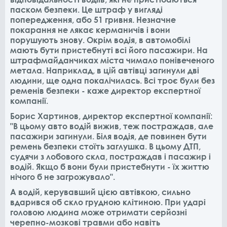
паском безпеки. Це штраф у вигляді
попередження, або 51 гривня. Незначне
покарання не лякає керманичів і вони
порушують знову. Окрім водія, в автомобілі
мають бути пристебнуті всі його пасажири. На
штрафмайданчиках міста чимало понівеченого
метала. Наприклад, в цій автівці загинули дві
людини, ще одна покалічилась. Всі троє були без
ременів безпеки - каже директор експертної
компанії.
Борис Хартинов, директор експертної компанії:
"В цьому авто водій вижив, теж постраждав, але
пасажири загинули. Біля водія, де повинен бути
ремень безпеки стоїть заглушка. В цьому ДТП,
судячи з лобового скла, постраждав і пасажир і
водій. Якщо б вони були пристебнути - їх життю
нічого б не загрожувало".
А водій, керувавший цією автівкою, сильно
вдарився об скло грудною клітиною. При ударі
головою людина може отримати серйозні
черепно-мозкові травми або навіть