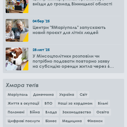
виїзди до громад Вінницької області
04
бер
'25
Центри "ЯМаріуполь" запускають
новий проєкт для літніх людей
28
лют
'25
У Мінсоцполітики розповіли чи
потрібно подавати повторно заяву
на субсидію оренди житла через 6
місяців
Хмара тегів
Маріуполь
Донеччина
Україна
Світ
Життя в окупації
ВПО
Наші за кордоном
Вільні
Полонені
Війна
Влада
Законодавство
Освіта
Цифрові послуги
Бізнес
Медицина
Фінанси