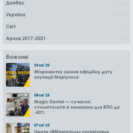
Донбас
1162
Україна
1361
Світ
96
Архив 2017-2021
0
Важливі
23
кві
'25
Мінрозвитку змінив офіційну дату
окупації Маріуполя
08
кві
'25
Magic Dental — сучасна
стоматологія зі знижками для ВПО до
-50%
07
кві
'25
Центр «ЯМаріуполь» організовує