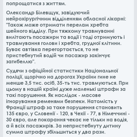
попрощатися з життям.
Олександр Білевщук, завідуючий
нейрохірургічним відділенням обласної лікарні:
"Також може отримати перелам хребта
шейного відділу. При тяжкому травмуванні
вилітають пасажири та водії і тоді отримують і
травмування голови і хребта, грудної клітини.
Буває автівка перегортається, то не
пристебнутий водій чи пасажир закінчує
загибеллю".
Судячи з офіційної статистики Національної
поліції, щорічно на дорогах України гине не
менше 3,5 тис. осіб, 35-ть тис. травмуються. При
цьому в нашій країні дуже маленькі штрафи за
такі порушення. Як наслідок - масове
ігнорування ременями безпеки. Натомість у
Франції штраф за таке порушення становить
135 євро, у Словенії - 120, в Чехії - 77, в Німеччині -
30 євро, але покарання чекає не тільки на водія,
а й всіх пасажирів. За непристебнуту дитину
сумма штрафу збільшиться у два рази.