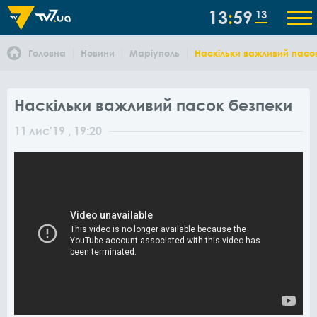
13
59
13
Головна
Новини
Маріуполь
Наскільки важливий пасо
Наскільки важливий пасок безпеки
11
лис
'19
, 19:20